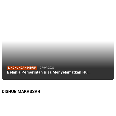
TAGS
Adnan Purichta Ichsan
(26)
A Ina Kartika Sari
(25)
Andi Amran Sulaiman
(18)
Andi Ina Kartika Sari
(48)
Andi Sudirman Sulaiman
(17)
Danny Pomanto
(84)
Darwis Ismail
(53)
DFW Indonesia
(23)
Dishub Makassar
(17)
DLH Kota Makassar
(19)
DLH Makassar
(36)
DPRD Kota Makassar
(44)
DPRD Makassar
(174)
FEB Unhas
(27)
Ferdi Mochtar
(32)
FH Unhas
(19)
FIKP
(16)
FIKP Unhas
(39)
FKM Unhas
(29)
Galesong
(18)
Gowa
(20)
IKAFE Unhas
(17)
IKA Smansa 89 Makassar
(18)
IKA Smansa Makassar
(57)
IKA Unhas
(54)
IKA Unhas Sulsel
(26)
iskindo
(29)
ISLA Unhas
(17)
KKP
(129)
Lingkungan Hidup
(16)
makassar
(46)
Mubes IKA Unhas
(17)
muhammad burhanuddin
(24)
Perikanan
(39)