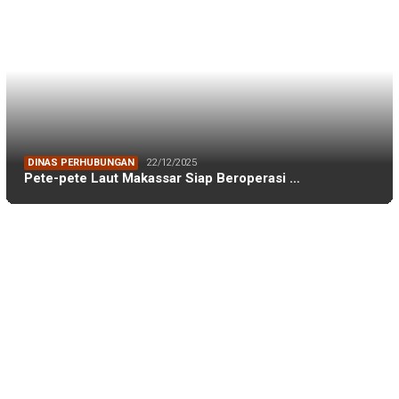
Pinrang
(20)
PPP
(26)
PT Vale
(26)
Rudianto Lallo
(24)
Rusdin Tompo
(19)
selayar
(21)
Smansa Makassar
(55)
SOSBOFI
(48)
sulsel
(17)
Unhas
(294)
Zainal Ibrahim
(27)
PT PELAKITA MEDIA INDONESIA
Disclaimer
Indeks
Pedoman Media Siber