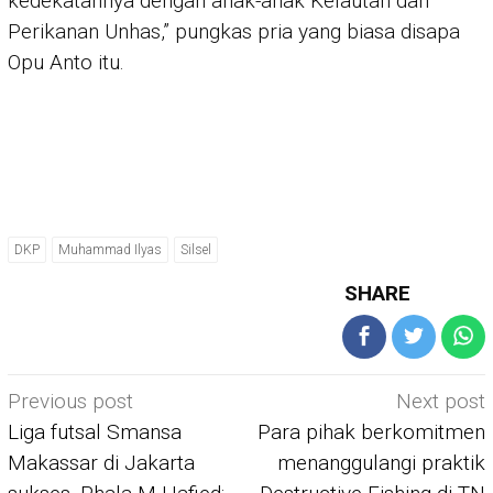
kedekatannya dengan anak-anak Kelautan dan
Perikanan Unhas,” pungkas pria yang biasa disapa
Opu Anto itu.
DKP
Muhammad Ilyas
Silsel
SHARE
Post
Previous post
Next post
navigation
Liga futsal Smansa
Para pihak berkomitmen
Makassar di Jakarta
menanggulangi praktik