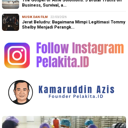
The Gospel of Alfie Solomons: 5 Brutal Truths on
Business, Survival, a…
MUSIK DAN FILM
22/03/2026
Jerat Beludru: Bagaimana Mimpi Legitimasi Tommy
Shelby Menjadi Perangk…