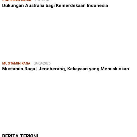
SUDIRMAN NASIR
17/08/2025
Dukungan Australia bagi Kemerdekaan Indonesia
MUSTAMIN RAGA
08/08/2026
Mustamin Raga | Jeneberang, Kekayaan yang Memiskinkan
JUMARDI LANTA
31/05/2026
Mendengar Suara Petani Rumput Laut Sanrobone
BERITA TERKINI