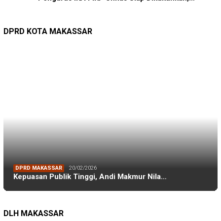
DPRD MAKASSAR
20/02/2026
Kepuasan Publik Tinggi, Andi Makmur Nila…
DPRD KOTA MAKASSAR
LINGKUNGAN HIDUP
27/07/2026
Belanja Pemerintah Bisa Menyelamatkan Hu…
DLH MAKASSAR
DINAS PERHUBUNGAN
22/12/2025
Pete-pete Laut Makassar Siap Beroperasi …
DISHUB MAKASSAR