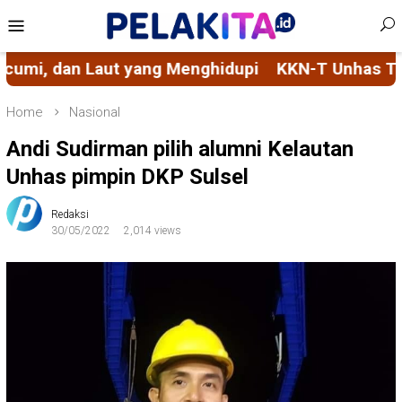
Skip
Mobile
to
Menu
content
nghidupi
KKN-T Unhas Tingkatkan Tata Kelola Kelu
Home
Nasional
Andi Sudirman pilih alumni Kelautan
Unhas pimpin DKP Sulsel
Redaksi
30/05/2022
2,014 views