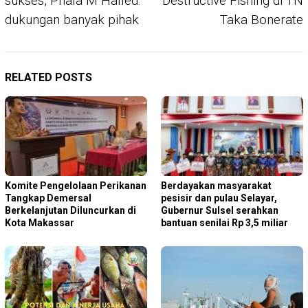
sukses, Phala M Hafied:
Destructive Fishing di TN
dukungan banyak pihak
Taka Bonerate
RELATED POSTS
Komite Pengelolaan Perikanan
Berdayakan masyarakat
Tangkap Demersal
pesisir dan pulau Selayar,
Berkelanjutan Diluncurkan di
Gubernur Sulsel serahkan
Kota Makassar
bantuan senilai Rp 3,5 miliar