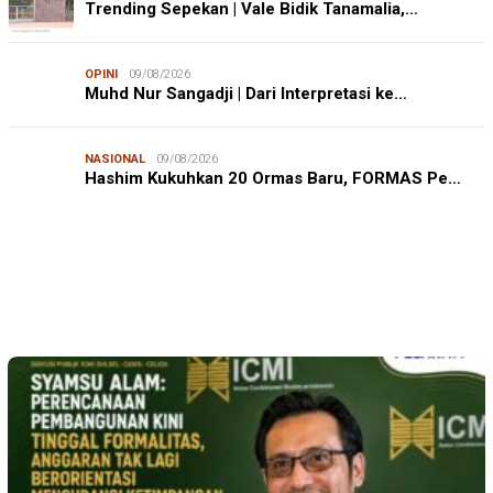
Trending Sepekan | Vale Bidik Tanamalia,…
OPINI
09/08/2026
Muhd Nur Sangadji | Dari Interpretasi ke…
NASIONAL
09/08/2026
JURNALISME WARGA
08/08/2026
Hashim Kukuhkan 20 Ormas Baru, FORMAS Pe…
Mahasiswa KKN-PK Unhas Edukasi Siswa SD Cegah
Karies melalui Program “SENYUM CERIA”