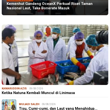
Kemenhut Gandeng OceanX Perkuat Riset Taman
Nasional Laut, Taka Bonerate Masuk
KAMARUDDIN AZIS
09/08/2026
Ketika Natuna Kembali Muncul di Linimasa
MULIADI SALEH
09/08/2026
Tisu, Cumi-cumi, dan Laut yang Menghidup…