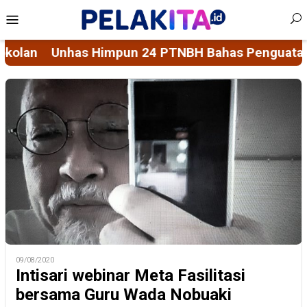
Skip
Mobile
to
Menu
content
NBH Bahas Penguatan Sistem Penjaminan Mutu Pen
09/08/2020
Intisari webinar Meta Fasilitasi
bersama Guru Wada Nobuaki