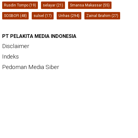
Rusdin Tompo
(19)
selayar
(21)
Smansa Makassar
(55)
SOSBOFI
(48)
sulsel
(17)
Unhas
(294)
Zainal Ibrahim
(27)
PT PELAKITA MEDIA INDONESIA
Disclaimer
Indeks
Pedoman Media Siber