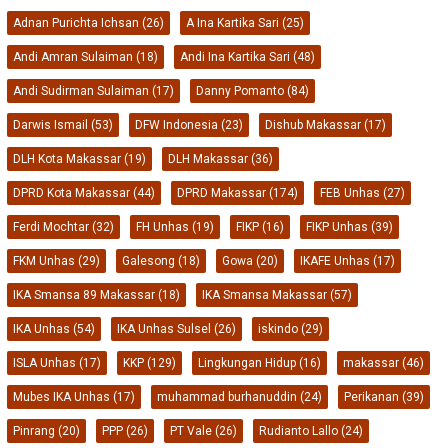
Adnan Purichta Ichsan
(26)
A Ina Kartika Sari
(25)
Andi Amran Sulaiman
(18)
Andi Ina Kartika Sari
(48)
Andi Sudirman Sulaiman
(17)
Danny Pomanto
(84)
Darwis Ismail
(53)
DFW Indonesia
(23)
Dishub Makassar
(17)
DLH Kota Makassar
(19)
DLH Makassar
(36)
DPRD Kota Makassar
(44)
DPRD Makassar
(174)
FEB Unhas
(27)
Ferdi Mochtar
(32)
FH Unhas
(19)
FIKP
(16)
FIKP Unhas
(39)
FKM Unhas
(29)
Galesong
(18)
Gowa
(20)
IKAFE Unhas
(17)
IKA Smansa 89 Makassar
(18)
IKA Smansa Makassar
(57)
IKA Unhas
(54)
IKA Unhas Sulsel
(26)
iskindo
(29)
ISLA Unhas
(17)
KKP
(129)
Lingkungan Hidup
(16)
makassar
(46)
Mubes IKA Unhas
(17)
muhammad burhanuddin
(24)
Perikanan
(39)
Pinrang
(20)
PPP
(26)
PT Vale
(26)
Rudianto Lallo
(24)