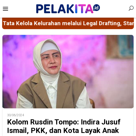
Skip
Mobile
to
Menu
content
i Legal Drafting, Standarisasi Administrasi, serta
30/06/2024
Kolom Rusdin Tompo: Indira Jusuf
Ismail, PKK, dan Kota Layak Anak