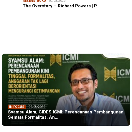
RESENSI BUKU
09/08/2026
JURNALISME WARGA
08/08/2026
The Overstory – Richard Powers | P…
Mahasiswa KKN-PK Unhas Edukasi Siswa SD Cegah
Karies melalui Program “SENYUM CERIA”
IN FOCUS
06/08/2026
Syamsu Alam, CIDES ICMI: Perencanaan Pembangunan
Semata Formalitas, An…