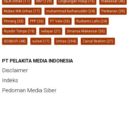
ISLA Unhas
(17)
KKP
(129)
Lingkungan Hidup
(16)
makassar
(46)
Mubes IKA Unhas
(17)
muhammad burhanuddin
(24)
Perikanan
(39)
Pinrang
(20)
PPP
(26)
PT Vale
(26)
Rudianto Lallo
(24)
Rusdin Tompo
(19)
selayar
(21)
Smansa Makassar
(55)
SOSBOFI
(48)
sulsel
(17)
Unhas
(294)
Zainal Ibrahim
(27)
PT PELAKITA MEDIA INDONESIA
Disclaimer
Indeks
Pedoman Media Siber