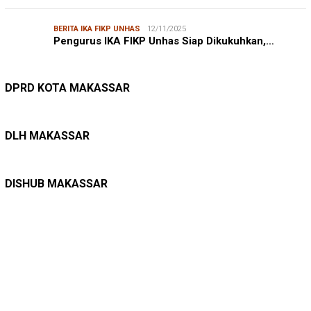
BERITA IKA FIKP UNHAS
12/11/2025
Pengurus IKA FIKP Unhas Siap Dikukuhkan,…
DPRD MAKASSAR
20/02/2026
Kepuasan Publik Tinggi, Andi Makmur Nila…
DPRD KOTA MAKASSAR
LINGKUNGAN HIDUP
27/07/2026
Belanja Pemerintah Bisa Menyelamatkan Hu…
DLH MAKASSAR
DINAS PERHUBUNGAN
22/12/2025
Pete-pete Laut Makassar Siap Beroperasi …
DISHUB MAKASSAR