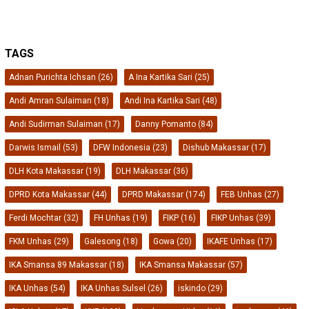
TAGS
Adnan Purichta Ichsan
(26)
A Ina Kartika Sari
(25)
Andi Amran Sulaiman
(18)
Andi Ina Kartika Sari
(48)
Andi Sudirman Sulaiman
(17)
Danny Pomanto
(84)
Darwis Ismail
(53)
DFW Indonesia
(23)
Dishub Makassar
(17)
DLH Kota Makassar
(19)
DLH Makassar
(36)
DPRD Kota Makassar
(44)
DPRD Makassar
(174)
FEB Unhas
(27)
Ferdi Mochtar
(32)
FH Unhas
(19)
FIKP
(16)
FIKP Unhas
(39)
FKM Unhas
(29)
Galesong
(18)
Gowa
(20)
IKAFE Unhas
(17)
IKA Smansa 89 Makassar
(18)
IKA Smansa Makassar
(57)
IKA Unhas
(54)
IKA Unhas Sulsel
(26)
iskindo
(29)