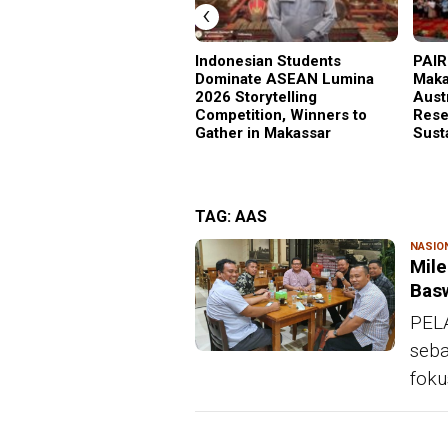
‹
Indonesian Students
PAIR
Dominate ASEAN Lumina
Maka
2026 Storytelling
Aust
Competition, Winners to
Rese
Gather in Makassar
Sust
TAG:
AAS
NASIO
Mil
Bas
PELA
seba
foku