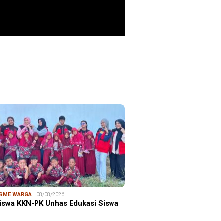
ristiano Ronaldo
 the Idol of a
ITIME CORNER
25/07/2026
ation
enhut Gandeng OceanX Perkuat
et Taman Nasional Laut, Taka
erate Masuk
ISME WARGA
08/08/2026
iswa KKN-PK Unhas Edukasi Siswa