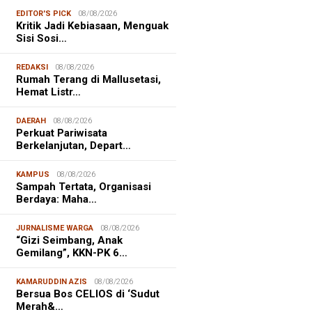
EDITOR'S PICK
08/08/2026
Kritik Jadi Kebiasaan, Menguak
Sisi Sosi…
REDAKSI
08/08/2026
Rumah Terang di Mallusetasi,
Hemat Listr…
DAERAH
08/08/2026
Perkuat Pariwisata
Berkelanjutan, Depart…
KAMPUS
08/08/2026
Sampah Tertata, Organisasi
Berdaya: Maha…
JURNALISME WARGA
08/08/2026
“Gizi Seimbang, Anak
Gemilang”, KKN-PK 6…
KAMARUDDIN AZIS
08/08/2026
Bersua Bos CELIOS di ‘Sudut
Merah&…