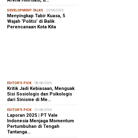
Arena Hilirisasi, d…
DEVELOPMENT TALKS
20/06/2026
Menyingkap Tabir Kuasa, 5
Wajah ‘Politis’ di Balik
Perencanaan Kota Kita
EDITOR'S PICK
08/08/2026
Kritik Jadi Kebiasaan, Menguak
Sisi Sosiologis dan Psikologis
dari Sinisme di Me…
EDITOR'S PICK
01/08/2026
Laporan 2025 | PT Vale
Indonesia Menjaga Momentum
Pertumbuhan di Tengah
Tantanga…