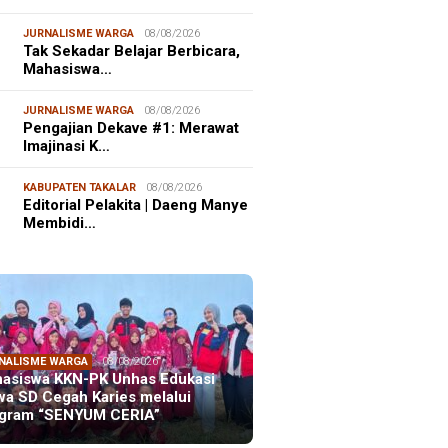
JURNALISME WARGA
08/08/2026
Tak Sekadar Belajar Berbicara,
Mahasiswa…
JURNALISME WARGA
08/08/2026
Pengajian Dekave #1: Merawat
Imajinasi K…
KABUPATEN TAKALAR
08/08/2026
Editorial Pelakita | Daeng Manye
Membidi…
NALISME WARGA
08/08/2026
asiswa KKN-PK Unhas Edukasi
wa SD Cegah Karies melalui
gram “SENYUM CERIA”