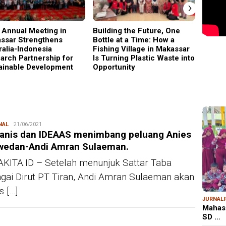
›
 Annual Meeting in
Building the Future, One
Why C
ssar Strengthens
Bottle at a Time: How a
Became
MAR
ralia-Indonesia
Fishing Village in Makassar
Gener
Kem
arch Partnership for
Is Turning Plastic Waste into
Ris
ainable Development
Opportunity
Bon
NAL
Redaksi
21/06/2021
eanis dan IDEAAS menimbang peluang Anies
wedan-Andi Amran Sulaeman.
KITA.ID – Setelah menunjuk Sattar Taba
gai Dirut PT Tiran, Andi Amran Sulaeman akan
s […]
JURNAL
Mahas
SD …