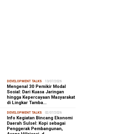
FOCUS
06/08/2026
msu Alam, CIDES ICMI:
encanaan Pembangunan Semata
malitas, An…
DEVELOPMENT TALKS
13/07/2026
Mengenal 30 Pemikir Modal
Sosial: Dari Kuasa Jaringan
hingga Kepercayaan Masyarakat
di Lingkar Tamba…
DEVELOPMENT TALKS
02/07/2026
Info Kegiatan Bincang Ekonomi
Daerah Sulsel: Kopi sebagai
Penggerak Pembangunan,