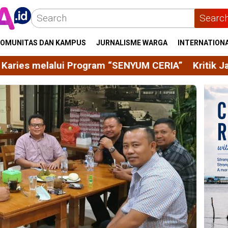
Searc
OMUNITAS DAN KAMPUS
JURNALISME WARGA
INTERNATION
am “SENYUM CERIA”
Kritik Jadi Kebiasaan, Menguak