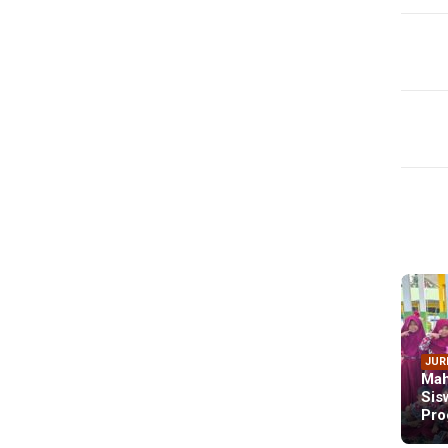
JUR
Mah
Sis
Pro