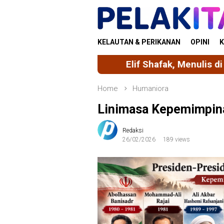
Skip
to
content
KELAUTAN & PERIKANAN
OPINI
K
Elif Shafak, Menulis di Antara Dunia, Inga
Home
Humaniora
Linimasa Kepemimpina
Redaksi
26/02/2026
189 views