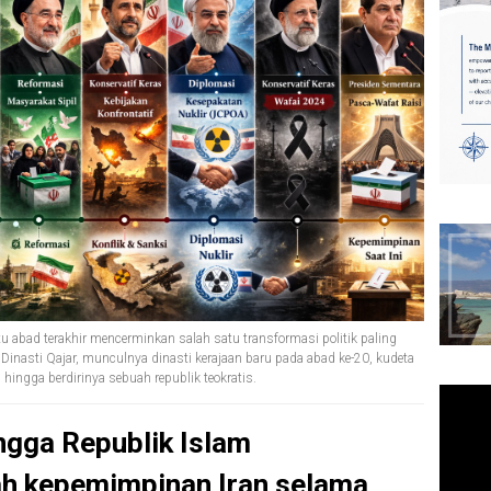
tu abad terakhir mencerminkan salah satu transformasi politik paling
 Dinasti Qajar, munculnya dinasti kerajaan baru pada abad ke-20, kudeta
hingga berdirinya sebuah republik teokratis.
ingga Republik Islam
ah kepemimpinan Iran selama