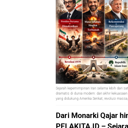
Sejarah kepemimpinan Iran selama lebih dari sa
dramatis di dunia modern: dari akhir kekuasaan
yang didukung Amerika Serikat, revolusi massa, 
Dari Monarki Qajar h
PELAKITA.ID – Sejar