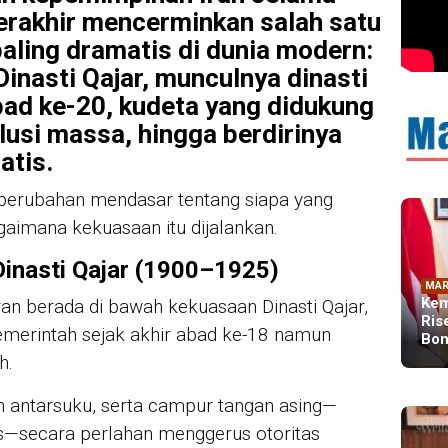
terakhir mencerminkan salah satu
paling dramatis di dunia modern:
Dinasti Qajar, munculnya dinasti
bad ke-20, kudeta yang didukung
lusi massa, hingga berdirinya
atis.
perubahan mendasar tentang siapa yang
imana kekuasaan itu dijalankan.
Dinasti Qajar (1900–1925)
MAR
Kem
ran berada di bawah kekuasaan Dinasti Qajar,
Ris
merintah sejak akhir abad ke-18 namun
Bon
h.
n antarsuku, serta campur tangan asing—
is—secara perlahan menggerus otoritas