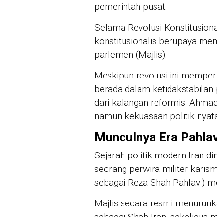
pemerintah pusat.
Selama Revolusi Konstitusion
konstitusionalis berupaya me
parlemen (Majlis).
Meskipun revolusi ini memperke
berada dalam ketidakstabilan 
dari kalangan reformis, Ahmad
namun kekuasaan politik nyat
Munculnya Era Pahla
Sejarah politik modern Iran d
seorang perwira militer karis
sebagai Reza Shah Pahlavi) me
Majlis secara resmi menurunk
sebagai Shah Iran, sekaligus m