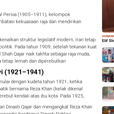
al Persia (1905–1911), kelompok
mbatasi kekuasaan raja dan mendirikan
HUMANI
nalkan struktur legislatif modern, Iran tetap
Elif S
politik. Pada tahun 1909, setelah tekanan kuat
 Shah Qajar naik takhta sebagai raja muda,
a tetap lemah dan diperebutkan.
vi (1921–1941)
imulai dengan kudeta tahun 1921, ketika
matik bernama Reza Khan (kelak dikenal
rebut kendali atas ibu kota. Pada 1925,
an Dinasti Qajar dan mengangkat Reza Khan
enandai berdirinya Dinasti Pahlavi.