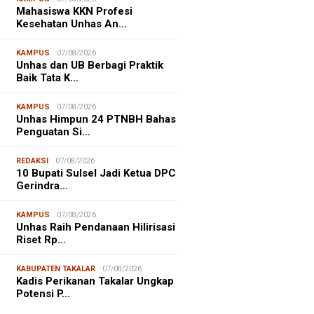
Mahasiswa KKN Profesi
Kesehatan Unhas An…
KAMPUS
07/08/2026
Unhas dan UB Berbagi Praktik
Baik Tata K…
KAMPUS
07/08/2026
Unhas Himpun 24 PTNBH Bahas
Penguatan Si…
REDAKSI
07/08/2026
10 Bupati Sulsel Jadi Ketua DPC
Gerindra…
KAMPUS
07/08/2026
Unhas Raih Pendanaan Hilirisasi
Riset Rp…
NALISME WARGA
06/08/2026
KABUPATEN TAKALAR
07/08/2026
asiswa KKN-T Unhas Edukasi
Kadis Perikanan Takalar Ungkap
ga Desa Buae Kenali
Potensi P…
roorganisme Baik dan Jahat
uk Cegah Stunt…