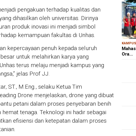
menjadi pengakuan terhadap kualitas dan
ang dihasilkan oleh universitas. Dirinya
n produk inovasi ini menjadi simbol
rhadap kemampuan fakultas di Unhas.
KAMPU
kan kepercayaan penuh kepada seluruh
Mahas
Ora…
i besar untuk melahirkan karya yang
Unhas terus melaju menjadi kampus yang
gsa,” jelas Prof JJ.
tar, ST., M.Eng., selaku Ketua Tim
ading Drone menjelaskan, drone yang dibuat
antu petani dalam proses penyebaran benih
an hemat tenaga. Teknologi ini hadir sebagai
tkan efisiensi dan ketepatan dalam proses
tanian.