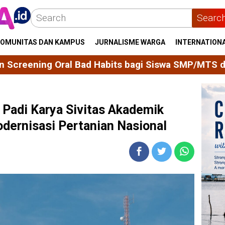
Searc
OMUNITAS DAN KAMPUS
JURNALISME WARGA
INTERNATION
its bagi Siswa SMP/MTS di Kelurahan Majjelling W
 Padi Karya Sivitas Akademik
dernisasi Pertanian Nasional