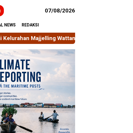
h
07/08/2026
AL NEWS
REDAKSI
attang
Mahasiswa KKN Unhas Permudah Akses Laya