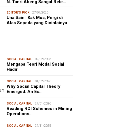
N. Tanri Abeng Sangat Rele…
EDITOR'S PICK
27/07/2026
Una Sain | Kak Mus, Pergi di
Atas Sepeda yang Dicintainya
SOCIAL CAPITAL
02/02/2026
Mengapa Teori Modal Sosial
Hadir
SOCIAL CAPITAL
01/02/2026
Why Social Capital Theory
Emerged: An Es…
SOCIAL CAPITAL
27/01/2026
Reading ROI Schemes in Mining
Operations…
SOCIAL CAPITAL
27/11/2025