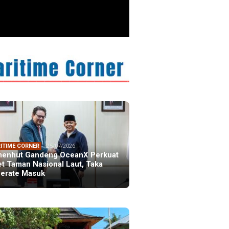
ITIME CORNER
25/07/2026
enhut Gandeng OceanX Perkuat
et Taman Nasional Laut, Taka
erate Masuk