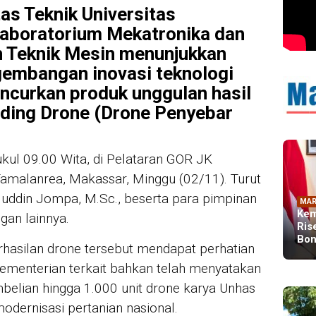
as Teknik Universitas
Laboratorium Mekatronika dan
 Teknik Mesin menunjukkan
gembangan inovasi teknologi
ncurkan produk unggulan hasil
ading Drone (Drone Penyebar
kul 09.00 Wita, di Pelataran GOR JK
malanrea, Makassar, Minggu (02/11). Turut
maluddin Jompa, M.Sc., beserta para pimpinan
MAR
Kem
gan lainnya.
Ris
Bon
hasilan drone tersebut mendapat perhatian
 Kementerian terkait bahkan telah menyatakan
elian hingga 1.000 unit drone karya Unhas
odernisasi pertanian nasional.