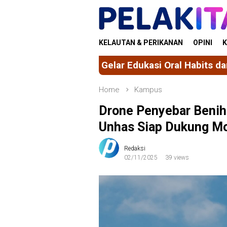
Skip
to
content
KELAUTAN & PERIKANAN
OPINI
K
ar Edukasi Oral Habits dan Screening Oral Bad Hab
Home
Kampus
Drone Penyebar Benih
Unhas Siap Dukung Mo
Redaksi
02/11/2025
39 views