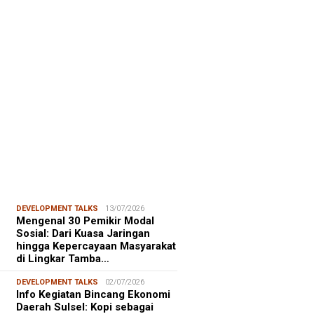
FOCUS
06/08/2026
msu Alam, CIDES ICMI:
encanaan Pembangunan Semata
malitas, An…
DEVELOPMENT TALKS
13/07/2026
Mengenal 30 Pemikir Modal
Sosial: Dari Kuasa Jaringan
hingga Kepercayaan Masyarakat
di Lingkar Tamba…
DEVELOPMENT TALKS
02/07/2026
Info Kegiatan Bincang Ekonomi
Daerah Sulsel: Kopi sebagai