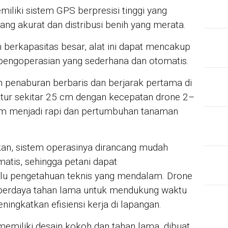
iliki sistem GPS berpresisi tinggi yang
g akurat dan distribusi benih yang merata.
h berkapasitas besar, alat ini dapat mencakup
pengoperasian yang sederhana dan otomatis.
penaburan berbaris dan berjarak pertama di
iatur sekitar 25 cm dengan kecepatan drone 2–
am menjadi rapi dan pertumbuhan tanaman
kan, sistem operasinya dirancang mudah
atis, sehingga petani dapat
lu pengetahuan teknis yang mendalam. Drone
 berdaya tahan lama untuk mendukung waktu
JUR
Mah
ningkatkan efisiensi kerja di lapangan.
War
Mik
unt
i memiliki desain kokoh dan tahan lama, dibuat