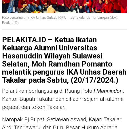
Foto bersama tim IKA Unhas Sulsel, IKA Unhas Takalar dan undangan (dok::
Pelakita.ID)
PELAKITA.ID – Ketua Ikatan
Keluarga Alumni Universitas
Hasanuddin Wilayah Sulawesi
Selatan, Moh Ramdhan Pomanto
melantik pengurus IKA Unhas Daerah
Takalar pada Sabtu, (20/17/2024.)
Pelantikan berlangsung di Ruang Pola
I Mannindor
i,
Kantor Bupati Takalar dan dihadiri sejumlah alumni,
pejabat dan tokoh Takalar.
Nampak Pj Bupati Setiawan Aswad, Kajari Takalar
Andi Tenriawaru, dan Guru Besar Hukum Agraria