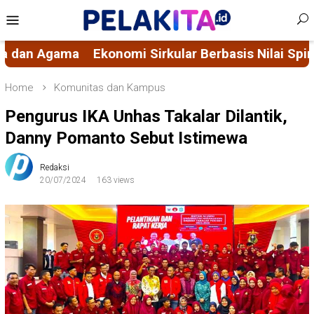
Skip
Mobile
to
Menu
content
ular Berbasis Nilai Spiritual, Mengubah Masalah S
Home
Komunitas dan Kampus
Pengurus IKA Unhas Takalar Dilantik,
Danny Pomanto Sebut Istimewa
Redaksi
20/07/2024
163 views