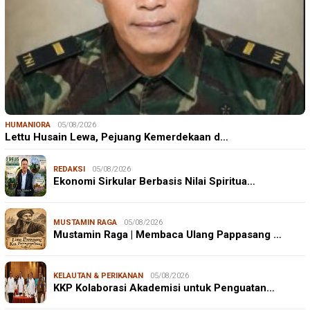
HUMANIORA
05/08/2026
Lettu Husain Lewa, Pejuang Kemerdekaan d…
REDAKSI
05/08/2026
Ekonomi Sirkular Berbasis Nilai Spiritua…
MUSTAMIN RAGA
05/08/2026
Mustamin Raga | Membaca Ulang Pappasang …
KELAUTAN & PERIKANAN
05/08/2026
KKP Kolaborasi Akademisi untuk Penguatan…