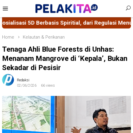
Skip
Mobile
to
Menu
content
al, dari Regulasi Menuju Perubahan Perilaku, Buday
Home
Kelautan & Perikanan
Tenaga Ahli Blue Forests di Unhas:
Menanam Mangrove di ‘Kepala’, Bukan
Sekadar di Pesisir
Redaksi
02/06/2026
66 views