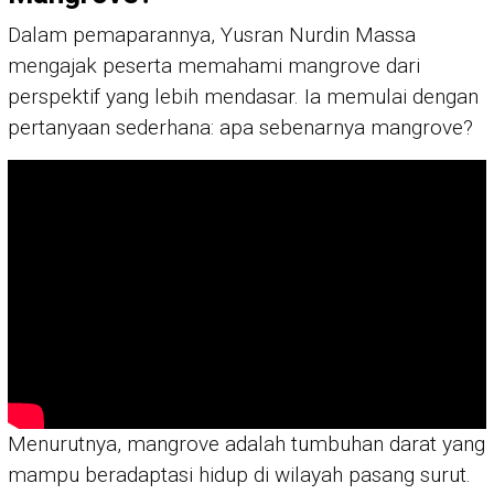
Dalam pemaparannya, Yusran Nurdin Massa
mengajak peserta memahami mangrove dari
perspektif yang lebih mendasar. Ia memulai dengan
pertanyaan sederhana: apa sebenarnya mangrove?
Menurutnya, mangrove adalah tumbuhan darat yang
mampu beradaptasi hidup di wilayah pasang surut.