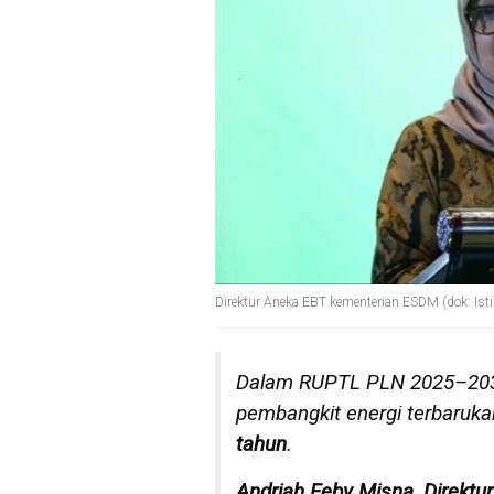
Direktur Aneka EBT kementerian ESDM (dok: Is
Dalam RUPTL PLN 2025–203
pembangkit energi terbaruka
tahun
.
Andriah Feby Misna, Direkt