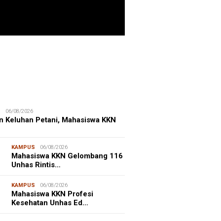
ITIME CORNER
25/07/2026
enhut Gandeng OceanX Perkuat
et Taman Nasional Laut, Taka
erate Masuk
S
06/08/2026
n Keluhan Petani, Mahasiswa KKN
KAMPUS
06/08/2026
Mahasiswa KKN Gelombang 116
Unhas Rintis…
KAMPUS
06/08/2026
Mahasiswa KKN Profesi
Kesehatan Unhas Ed…