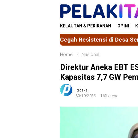
Skip
to
content
KELAUTAN & PERIKANAN
OPINI
K
 Cegah Resistensi di Desa Sereang
Mahasiswa FK 
Home
Nasional
Direktur Aneka EBT E
Kapasitas 7,7 GW Pem
Redaksi
30/10/2025
163 views