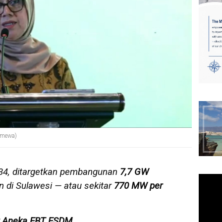
timewa)
4, ditargetkan pembangunan
7,7 GW
n di Sulawesi — atau sekitar
770 MW per
ur Aneka EBT ESDM