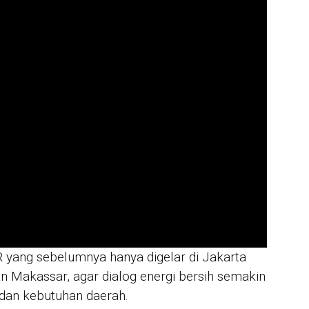
JUR
Mah
War
Mik
unt
IN 
Sya
Per
For
 yang sebelumnya hanya digelar di Jakarta
an Makassar, agar dialog energi bersih semakin
dan kebutuhan daerah.