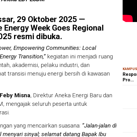
sar, 29 Oktober 2025 —
e Energy Week Goes Regional
MAR
Kem
025
resmi dibuka.
Ris
Bon
ower, Empowering Communities: Local
Energy Transition,”
kegiatan ini menjadi ruang
tah, akademisi, pelaku industri, dan
KAMPU
 transisi menuju energi bersih di kawasan
Respo
Pro…
 Feby Misna
, Direktur Aneka Energi Baru dan
, mengajak seluruh peserta untuk
asi.
ingan yang mencairkan suasana:
“Jalan-jalan di
l menyari sinyal; selamat datang Bapak Ibu