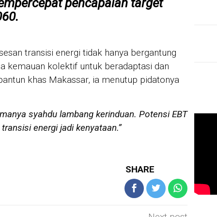
empercepat pencapaian target
060
.
san transisi energi tidak hanya bergantung
ada kemauan kolektif untuk beradaptasi dan
pantun khas Makassar, ia menutup pidatonya
iramanya syahdu lambang kerinduan. Potensi EBT
ransisi energi jadi kenyataan.”
SHARE
Next post