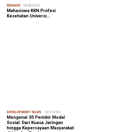
NALISME WARGA
06/08/2026
REDAKSI
06/08/2026
asiswa KKN-T Unhas Edukasi
Mahasiswa KKN Profesi
ga Desa Buae Kenali
Kesehatan Universi…
roorganisme Baik dan Jahat
uk Cegah Stunt…
FOCUS
06/08/2026
msu Alam, CIDES ICMI:
encanaan Pembangunan Semata
malitas, An…
DEVELOPMENT TALKS
13/07/2026
Mengenal 30 Pemikir Modal
Sosial: Dari Kuasa Jaringan
hingga Kepercayaan Masyarakat