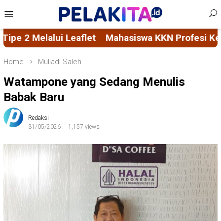
Skip
Mobile
to
Menu
content
N Profesi Kesehatan Angkatan 69 Universitas Hasa
Home
Muliadi Saleh
Watampone yang Sedang Menulis
Babak Baru
Redaksi
31/05/2026
1,157 views