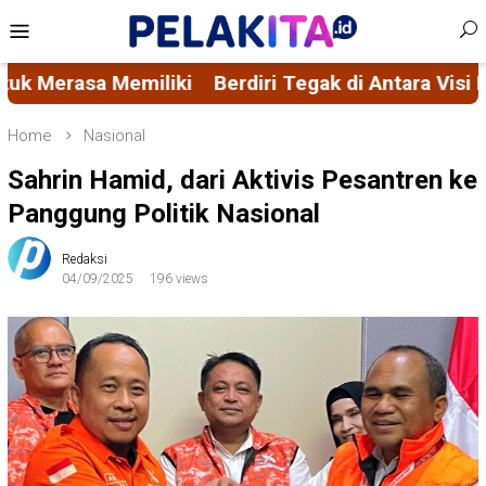
Skip
Mobile
to
Menu
content
i Tegak di Antara Visi Misi FORMAS dan Ascacita Nu
Home
Nasional
Sahrin Hamid, dari Aktivis Pesantren ke
Panggung Politik Nasional
Redaksi
04/09/2025
196 views