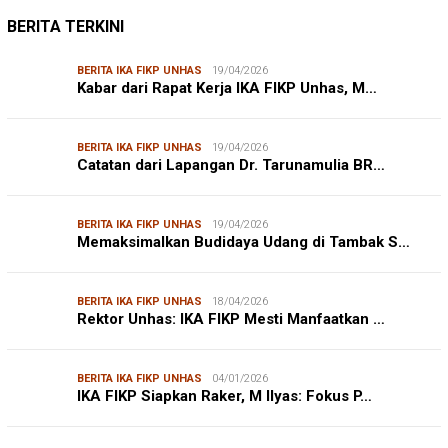
DISHUB MAKASSAR
DINAS PERHUBUNGAN
22/12/2025
Pete-pete Laut Makassar Siap Beroperasi …