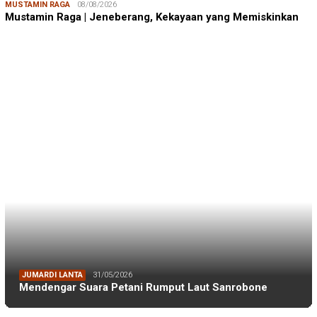
MUSTAMIN RAGA
08/08/2026
Mustamin Raga | Jeneberang, Kekayaan yang Memiskinkan
JUMARDI LANTA
31/05/2026
Mendengar Suara Petani Rumput Laut Sanrobone
BERITA TERKINI
BERITA IKA FIKP UNHAS
19/04/2026
Kabar dari Rapat Kerja IKA FIKP Unhas, M…
BERITA IKA FIKP UNHAS
19/04/2026
Catatan dari Lapangan Dr. Tarunamulia BR…
BERITA IKA FIKP UNHAS
19/04/2026