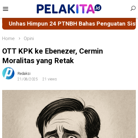
Skip
Mobile
to
Menu
content
Bahas Penguatan Sistem Penjaminan Mutu Pendid
Home
Opini
OTT KPK ke Ebenezer, Cermin
Moralitas yang Retak
Redaksi
21/08/2025
21 views