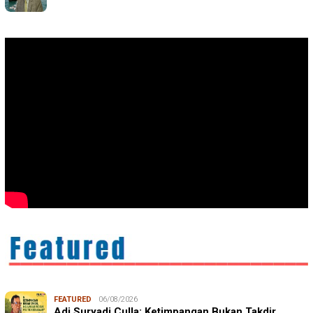
FEATURED
06/08/2026
Adi Suryadi Culla: Ketimpangan Bukan Takdir,