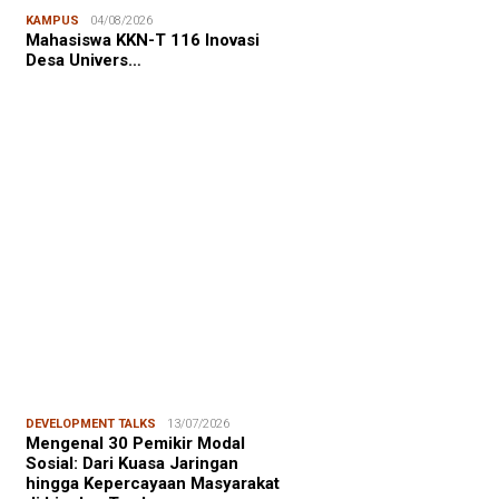
KAMPUS
04/08/2026
NALISME WARGA
03/08/2026
Mahasiswa KKN-T 116 Inovasi
asiswa KKN Unhas Gelar
Desa Univers…
ialisasi Hemat Energi bagi Warga
urahan Bukit Indah
FOCUS
21/07/2026
ektur AIC, Boyd Whalan:
itraan Indonesia-Australia
ulai dari …
DEVELOPMENT TALKS
13/07/2026
Mengenal 30 Pemikir Modal
Sosial: Dari Kuasa Jaringan
hingga Kepercayaan Masyarakat