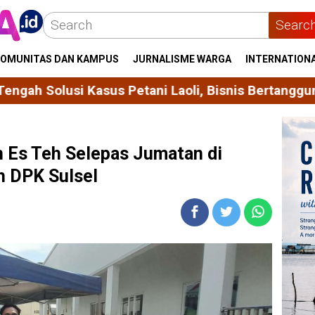
Searc
OMUNITAS DAN KAMPUS
JURNALISME WARGA
INTERNATION
s Petani Laoli, Bisnis Bertanggung Jawab dan Ado
n Es Teh Selepas Jumatan di
h DPK Sulsel