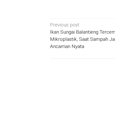
Post
Previous post
navigation
Ikan Sungai Balantieng Terce
Mikroplastik, Saat Sampah Ja
Ancaman Nyata