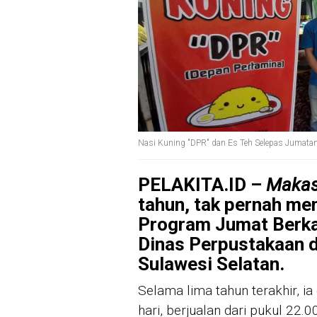
Nasi Kuning "DPR" dan Es Teh Selepas Jumatan
PELAKITA.ID –
Makas
tahun, tak pernah me
Program Jumat Berka
Dinas Perpustakaan d
Sulawesi Selatan.
Selama lima tahun terakhir, ia
hari, berjualan dari pukul 22