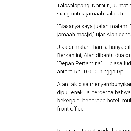
Talasalapang. Namun, Jumat si
siang untuk jamaah salat Juma
“Biasanya saya jualan malam. T
jamaah masjid,” ujar Alan den
Jika di malam hari ia hanya 
Berkah ini, Alan dibantu dua o
“Depan Pertamina” — biasa lude
antara Rp10.000 hingga Rp16.0
Alan tak bisa menyembunyikan
dipuji enak. Ia bercerita bahw
bekerja di beberapa hotel, mul
front office.
Program Jumat Berkah ini pu