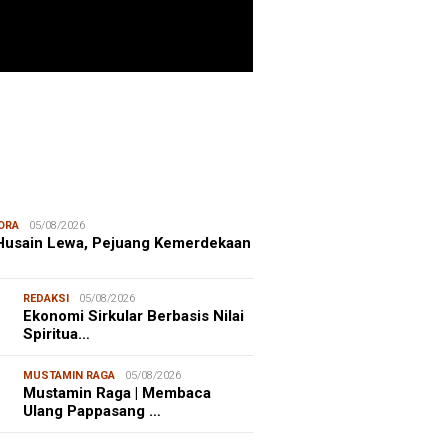
ITIME CORNER
25/07/2026
enhut Gandeng OceanX Perkuat
et Taman Nasional Laut, Taka
erate Masuk
ORA
05/08/2026
 Husain Lewa, Pejuang Kemerdekaan
REDAKSI
05/08/2026
Ekonomi Sirkular Berbasis Nilai
Spiritua…
MUSTAMIN RAGA
05/08/2026
Mustamin Raga | Membaca
Ulang Pappasang …