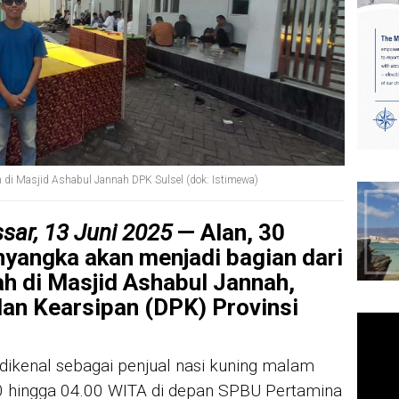
 di Masjid Ashabul Jannah DPK Sulsel (dok: Istimewa)
sar, 13 Juni 2025
— Alan, 30
nyangka akan menjadi bagian dari
h di Masjid Ashabul Jannah,
an Kearsipan (DPK) Provinsi
 dikenal sebagai penjual nasi kuning malam
.00 hingga 04.00 WITA di depan SPBU Pertamina