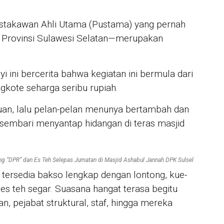
JUR
Mah
akawan Ahli Utama (Pustama) yang pernah
Sos
 Provinsi Sulawesi Selatan—merupakan
Kel
IN 
Dir
yi ini bercerita bahwa kegiatan ini bermula dari
Kem
gkote seharga seribu rupiah.
Dim
buan, lalu pelan-pelan menunya bertambah dan
n sembari menyantap hidangan di teras masjid
ng “DPR” dan Es Teh Selepas Jumatan di Masjid Ashabul Jannah DPK Sulsel
ga tersedia bakso lengkap dengan lontong, kue-
, es teh segar. Suasana hangat terasa begitu
n, pejabat struktural, staf, hingga mereka