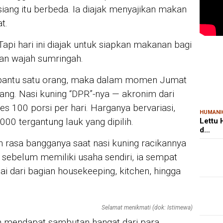
ang itu berbeda. Ia diajak menyajikan makan
t.
api hari ini diajak untuk siapkan makanan bagi
MAR
Kem
gan wajah sumringah.
Ris
Bon
dibantu satu orang, maka dalam momen Jumat
rang. Nasi kuning “DPR”-nya — akronim dari
s 100 porsi per hari. Harganya bervariasi,
HUMANI
00 tergantung lauk yang dipilih.
Lettu
d…
 rasa bangganya saat nasi kuning racikannya
a sebelum memiliki usaha sendiri, ia sempat
ai dari bagian housekeeping, kitchen, hingga
Selamat menikmati (dok: Istimewa)
n mendapat sambutan hangat dari para