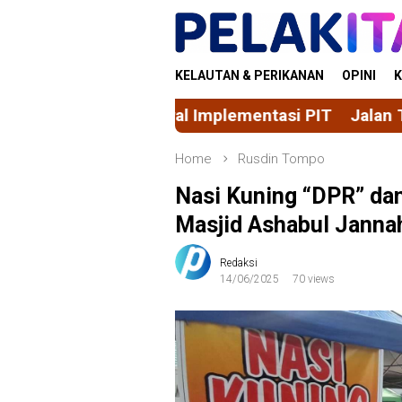
Skip
to
content
KELAUTAN & PERIKANAN
OPINI
K
Kawal Implementasi PIT
Jalan Tengah Solusi Kasu
Home
Rusdin Tompo
Nasi Kuning “DPR” da
Masjid Ashabul Janna
Redaksi
14/06/2025
70 views