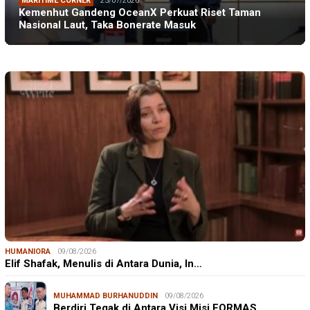
MARITIME CORNER
25/07/2026
Kemenhut Gandeng OceanX Perkuat Riset Taman
Nasional Laut, Taka Bonerate Masuk
HUMANIORA
09/08/2026
Elif Shafak, Menulis di Antara Dunia, In…
MUHAMMAD BURHANUDDIN
09/08/2026
Berdiri Tegak di Antara Visi Misi FORMAS…