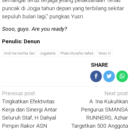
semangat terus terjaga jelang pelaksanaan Tenas
puncak di Jogja tahun depan yang terbilang sekitar
sepuluh bulan lagi,” pungkas Yusri.
Sooo, guys. Are you ready?
Penulis: Denun
Andi Ina Kartika Sari
Jogjakarta
Phala Munafra Hafied
Tenas IV
SHARE
Post
Previous post
Next post
navigation
Tingkatkan Efektivitas
A. Ina Kukuhkan
Kerja dan Sinergi Antar
Pengurus SMANSA
Seluruh Staf, H Dahyal
RUNNERS, Azhar
Pimpin Rakor ASN
Targetkan 500 Anggota