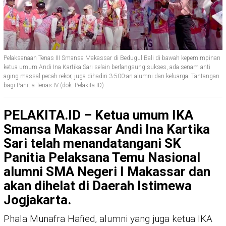
Pelaksanaan Tenas III Smansa Makassar di Bedugul Bali di bawah kepemimpinan
ketua umum Andi Ina Kartika Sari selain berlangsung sukses, ada senam anti
aging massal pecah rekor, juga dihadiri 3-500-an alumni dan keluarga. Tantangan
bagi Panitia Tenas IV (dok: Pelakita.ID)
PELAKITA.ID – Ketua umum IKA
Smansa Makassar Andi Ina Kartika
Sari telah menandatangani SK
Panitia Pelaksana Temu Nasional
alumni SMA Negeri I Makassar dan
akan dihelat di Daerah Istimewa
Jogjakarta.
Phala Munafra Hafied, alumni yang juga ketua IKA