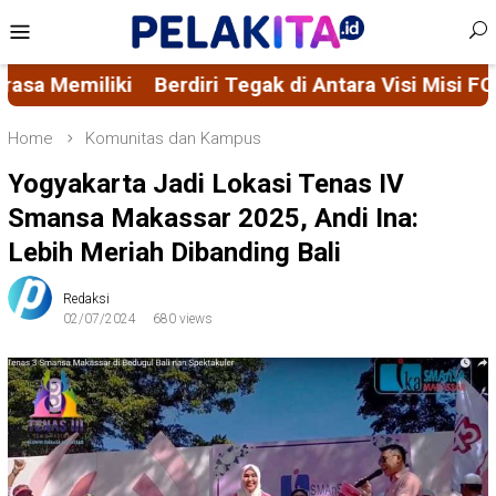
Skip
Mobile
to
Menu
content
gak di Antara Visi Misi FORMAS dan Ascacita Nusant
Home
Komunitas dan Kampus
Yogyakarta Jadi Lokasi Tenas IV
Smansa Makassar 2025, Andi Ina:
Lebih Meriah Dibanding Bali
Redaksi
02/07/2024
680 views