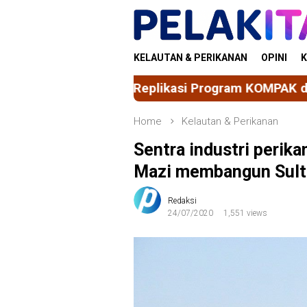
Skip
to
content
KELAUTAN & PERIKANAN
OPINI
K
Replikasi Program KOMPAK di SMKN 6 Sidrap, Ma
Home
Kelautan & Perikanan
Sentra industri perik
Mazi membangun Sult
Redaksi
24/07/2020
1,551 views