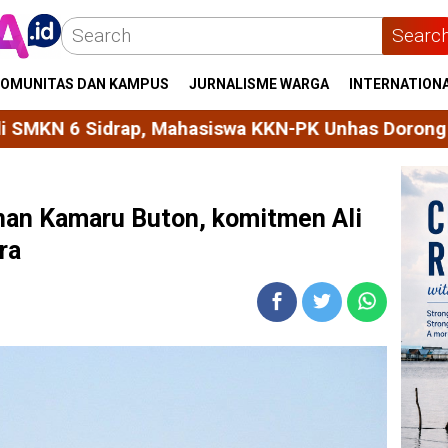
Searc
OMUNITAS DAN KAMPUS
JURNALISME WARGA
INTERNATION
hasiswa KKN-PK Unhas Dorong Siswa Jadi Agen Pe
anan Kamaru Buton, komitmen Ali
ra