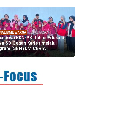
NALISME WARGA
08/08/2026
asiswa KKN-PK Unhas Edukasi
wa SD Cegah Karies melalui
gram “SENYUM CERIA”
FOCUS
06/08/2026
msu Alam, CIDES ICMI:
encanaan Pembangunan Semata
malitas, An…