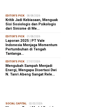
EDITOR'S PICK
08/08/2026
Kritik Jadi Kebiasaan, Menguak
Sisi Sosiologis dan Psikologis
dari Sinisme di Me…
EDITOR'S PICK
01/08/2026
Laporan 2025 | PT Vale
Indonesia Menjaga Momentum
Pertumbuhan di Tengah
Tantanga…
EDITOR'S PICK
27/07/2026
Mengubah Sampah Menjadi
Energi, Mengapa Disertasi Dwi
N. Tanri Abeng Sangat Rele…
SOCIAL CAPITAL
02/02/2026