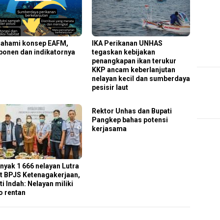
hami konsep EAFM,
IKA Perikanan UNHAS
onen dan indikatornya
tegaskan kebijakan
penangkapan ikan terukur
KKP ancam keberlanjutan
nelayan kecil dan sumberdaya
pesisir laut
Rektor Unhas dan Bupati
Pangkep bahas potensi
kerjasama
nyak 1 666 nelayan Lutra
t BPJS Ketenagakerjaan,
i Indah: Nelayan miliki
o rentan