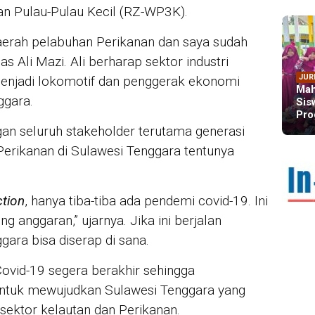
an Pulau-Pulau Kecil (RZ-WP3K).
 daerah pelabuhan Perikanan dan saya sudah
egas Ali Mazi. Ali berharap sektor industri
JUR
menjadi lokomotif dan penggerak ekonomi
Mah
ggara.
Sis
Pro
an seluruh stakeholder terutama generasi
erikanan di Sulawesi Tenggara tentunya
IN 
Sya
Per
ction
, hanya tiba-tiba ada pendemi covid-19. Ini
For
 anggaran,” ujarnya. Jika ini berjalan
ara bisa diserap di sana.
ovid-19 segera berakhir sehingga
untuk mewujudkan Sulawesi Tenggara yang
sektor kelautan dan Perikanan.