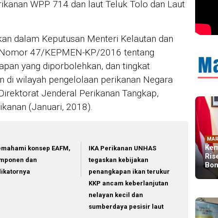
ikanan WPP 714 dan laut Teluk Tolo dan Laut
tkan dalam Keputusan Menteri Kelautan dan
ia Nomor 47/KEPMEN-KP/2016 tentang
kapan yang diporbolehkan, dan tingkat
 di wilayah pengelolaan perikanan Negara
 Direktorat Jenderal Perikanan Tangkap,
kanan (Januari, 2018).
MAR
Kem
mahami konsep EAFM,
IKA Perikanan UNHAS
Ris
mponen dan
tegaskan kebijakan
Bon
dikatornya
penangkapan ikan terukur
KKP ancam keberlanjutan
nelayan kecil dan
sumberdaya pesisir laut