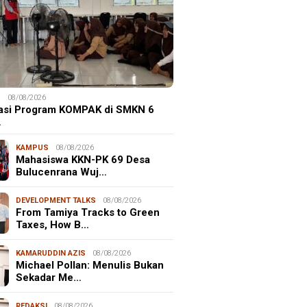
S
08/08/2026
kasi Program KOMPAK di SMKN 6
…
KAMPUS
08/08/2026
Mahasiswa KKN-PK 69 Desa
Bulucenrana Wuj…
DEVELOPMENT TALKS
08/08/2026
From Tamiya Tracks to Green
Taxes, How B…
KAMARUDDIN AZIS
08/08/2026
Michael Pollan: Menulis Bukan
Sekadar Me…
REDAKSI
08/08/2026