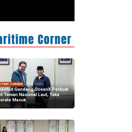
ITIME CORNER
25/07/2026
enhut Gandeng OceanX Perkuat
et Taman Nasional Laut, Taka
erate Masuk