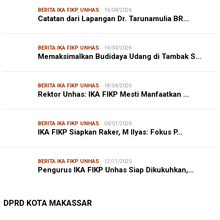
BERITA IKA FIKP UNHAS
19/04/2026
Catatan dari Lapangan Dr. Tarunamulia BR…
BERITA IKA FIKP UNHAS
19/04/2026
Memaksimalkan Budidaya Udang di Tambak S…
BERITA IKA FIKP UNHAS
18/04/2026
Rektor Unhas: IKA FIKP Mesti Manfaatkan …
BERITA IKA FIKP UNHAS
04/01/2026
IKA FIKP Siapkan Raker, M Ilyas: Fokus P…
BERITA IKA FIKP UNHAS
12/11/2025
Pengurus IKA FIKP Unhas Siap Dikukuhkan,…
DPRD MAKASSAR
20/02/2026
Kepuasan Publik Tinggi, Andi Makmur Nila…
DPRD KOTA MAKASSAR