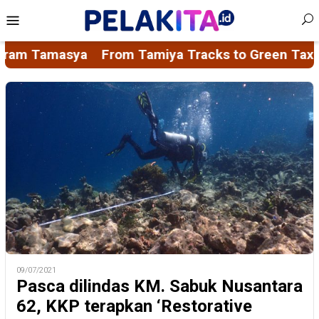
Skip
Mobile
to
Menu
content
racks to Green Taxes, How Bhima Yudhistira Turns
09/07/2021
Pasca dilindas KM. Sabuk Nusantara
62, KKP terapkan ‘Restorative