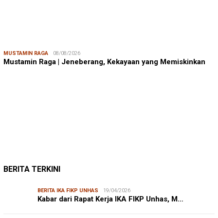
MUSTAMIN RAGA
08/08/2026
Mustamin Raga | Jeneberang, Kekayaan yang Memiskinkan
JUMARDI LANTA
31/05/2026
Mendengar Suara Petani Rumput Laut Sanrobone
BERITA TERKINI
BERITA IKA FIKP UNHAS
19/04/2026
Kabar dari Rapat Kerja IKA FIKP Unhas, M…