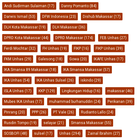
Andi Sudirman Sulaiman
(17)
Danny Pomanto
(84)
Darwis Ismail
(53)
DFW Indonesia
(23)
Dishub Makassar
(17)
DLH Kota Makassar
(19)
DLH Makassar
(36)
DPRD Kota Makassar
(44)
DPRD Makassar
(174)
FEB Unhas
(27)
Ferdi Mochtar
(32)
FH Unhas
(19)
FIKP
(16)
FIKP Unhas
(39)
FKM Unhas
(29)
Galesong
(18)
Gowa
(20)
IKAFE Unhas
(17)
IKA Smansa 89 Makassar
(18)
IKA Smansa Makassar
(57)
IKA Unhas
(54)
IKA Unhas Sulsel
(26)
iskindo
(29)
ISLA Unhas
(17)
KKP
(129)
Lingkungan Hidup
(16)
makassar
(46)
Mubes IKA Unhas
(17)
muhammad burhanuddin
(24)
Perikanan
(39)
Pinrang
(20)
PPP
(26)
PT Vale
(26)
Rudianto Lallo
(24)
Rusdin Tompo
(19)
selayar
(21)
Smansa Makassar
(55)
SOSBOFI
(48)
sulsel
(17)
Unhas
(294)
Zainal Ibrahim
(27)