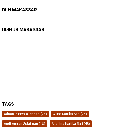
LINGKUNGAN HIDUP
27/07/2026
Belanja Pemerintah Bisa Menyelamatkan Hu…
DLH MAKASSAR
DINAS PERHUBUNGAN
22/12/2025
Pete-pete Laut Makassar Siap Beroperasi …
DISHUB MAKASSAR
TAGS
Adnan Purichta Ichsan
(26)
A Ina Kartika Sari
(25)
Andi Amran Sulaiman
(18)
Andi Ina Kartika Sari
(48)