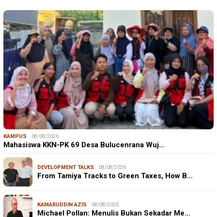
KAMPUS
08/08/2026
Mahasiswa KKN-PK 69 Desa Bulucenrana Wuj…
DEVELOPMENT TALKS
08/08/2026
From Tamiya Tracks to Green Taxes, How B…
KAMARUDDIN AZIS
08/08/2026
Michael Pollan: Menulis Bukan Sekadar Me…