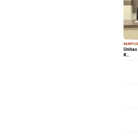
KAMPU
Unhas 
K…