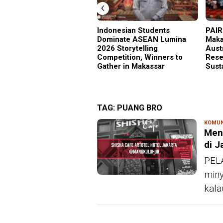
‹
Indonesian Students
PAIR
Dominate ASEAN Lumina
Maka
2026 Storytelling
Aust
Competition, Winners to
Rese
Gather in Makassar
Sust
TAG:
PUANG BRO
KOMUN
Meni
di J
PELA
miny
kala