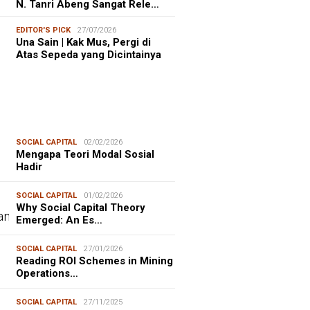
N. Tanri Abeng Sangat Rele…
EDITOR'S PICK
27/07/2026
Una Sain | Kak Mus, Pergi di
Atas Sepeda yang Dicintainya
SOCIAL CAPITAL
02/02/2026
Mengapa Teori Modal Sosial
Hadir
SOCIAL CAPITAL
01/02/2026
Why Social Capital Theory
Emerged: An Es…
SOCIAL CAPITAL
27/01/2026
Reading ROI Schemes in Mining
Operations…
SOCIAL CAPITAL
27/11/2025