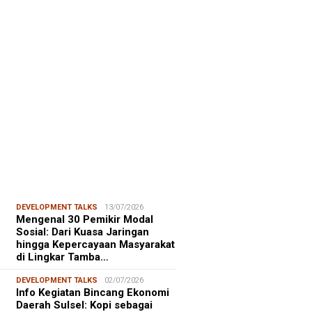
FOCUS
06/08/2026
msu Alam, CIDES ICMI:
encanaan Pembangunan Semata
malitas, An…
DEVELOPMENT TALKS
13/07/2026
Mengenal 30 Pemikir Modal
Sosial: Dari Kuasa Jaringan
hingga Kepercayaan Masyarakat
di Lingkar Tamba…
DEVELOPMENT TALKS
02/07/2026
Info Kegiatan Bincang Ekonomi
Daerah Sulsel: Kopi sebagai