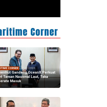
ristiano Ronaldo
 the Idol of a
ation
ITIME CORNER
25/07/2026
enhut Gandeng OceanX Perkuat
et Taman Nasional Laut, Taka
erate Masuk