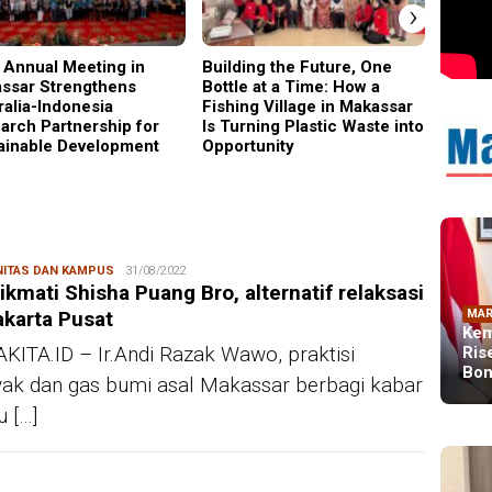
›
 Annual Meeting in
Building the Future, One
Why C
ssar Strengthens
Bottle at a Time: How a
Became
ralia-Indonesia
Fishing Village in Makassar
Gener
arch Partnership for
Is Turning Plastic Waste into
ainable Development
Opportunity
ITAS DAN KAMPUS
Redaksi
31/08/2022
kmati Shisha Puang Bro, alternatif relaksasi
akarta Pusat
MAR
Kem
KITA.ID – Ir.Andi Razak Wawo, praktisi
Ris
Bon
ak dan gas bumi asal Makassar berbagi kabar
u […]