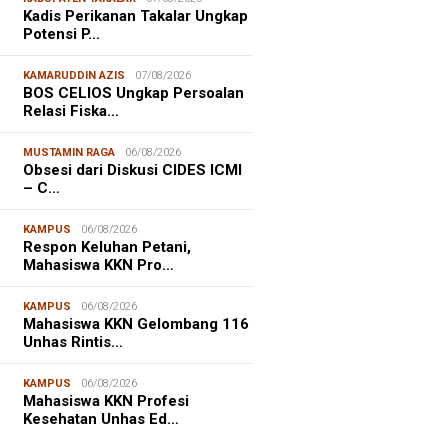
Kadis Perikanan Takalar Ungkap
Potensi P…
KAMARUDDIN AZIS
07/08/2026
BOS CELIOS Ungkap Persoalan
Relasi Fiska…
MUSTAMIN RAGA
06/08/2026
Obsesi dari Diskusi CIDES ICMI
– C…
KAMPUS
06/08/2026
Respon Keluhan Petani,
Mahasiswa KKN Pro…
KAMPUS
06/08/2026
Mahasiswa KKN Gelombang 116
Unhas Rintis…
NALISME WARGA
06/08/2026
KAMPUS
06/08/2026
asiswa KKN-T Unhas Edukasi
Mahasiswa KKN Profesi
ga Desa Buae Kenali
Kesehatan Unhas Ed…
roorganisme Baik dan Jahat
uk Cegah Stunt…