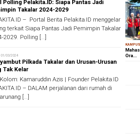
l Polling Pelakita.ID: Siapa Pantas Jadi
impin Takalar 2024-2029
KITA.ID – Portal Berita Pelakita.ID menggelar
ing terkait Siapa Pantas Jadi Pemimpin Takalar
-2029. Polling […]
KAMPU
Mahas
Ora…
edaksi
01/03/2024
yambut Pilkada Takalar dan Urusan-Urusan
 Tak Kelar
 Kolom: Kamaruddin Azis | Founder Pelakita.ID
KITA.ID – DALAM perjalanan dari rumah di
runang […]