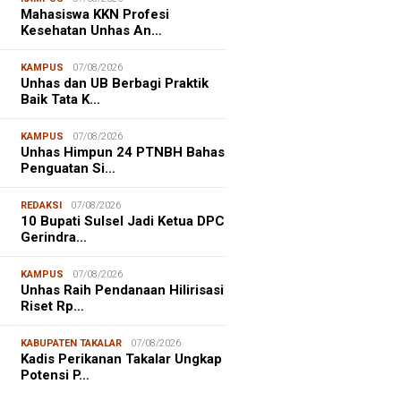
Mahasiswa KKN Profesi
Kesehatan Unhas An…
KAMPUS
07/08/2026
Unhas dan UB Berbagi Praktik
Baik Tata K…
KAMPUS
07/08/2026
Unhas Himpun 24 PTNBH Bahas
Penguatan Si…
REDAKSI
07/08/2026
10 Bupati Sulsel Jadi Ketua DPC
Gerindra…
KAMPUS
07/08/2026
Unhas Raih Pendanaan Hilirisasi
Riset Rp…
NALISME WARGA
06/08/2026
KABUPATEN TAKALAR
07/08/2026
asiswa KKN-T Unhas Edukasi
Kadis Perikanan Takalar Ungkap
ga Desa Buae Kenali
Potensi P…
roorganisme Baik dan Jahat
uk Cegah Stunt…