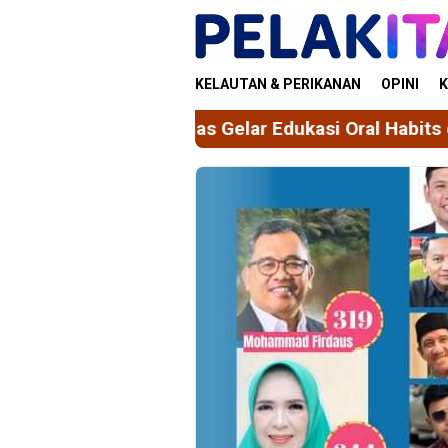
Skip
to
content
KELAUTAN & PERIKANAN
OPINI
K
Gelar Edukasi Oral Habits dan Screening Oral Bad 