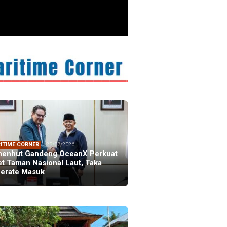
ristiano Ronaldo
 the Idol of a
ation
ITIME CORNER
25/07/2026
enhut Gandeng OceanX Perkuat
et Taman Nasional Laut, Taka
erate Masuk