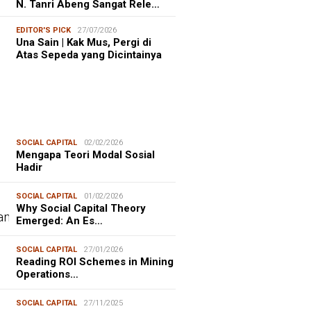
N. Tanri Abeng Sangat Rele…
EDITOR'S PICK
27/07/2026
Una Sain | Kak Mus, Pergi di
Atas Sepeda yang Dicintainya
SOCIAL CAPITAL
02/02/2026
Mengapa Teori Modal Sosial
Hadir
SOCIAL CAPITAL
01/02/2026
Why Social Capital Theory
Emerged: An Es…
SOCIAL CAPITAL
27/01/2026
Reading ROI Schemes in Mining
Operations…
SOCIAL CAPITAL
27/11/2025