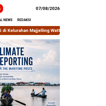
h
07/08/2026
AL NEWS
REDAKSI
g Wattang
Mahasiswa KKN Unhas Permudah Akses L