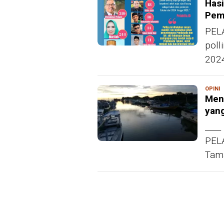
Hasi
Pem
PELA
poll
2024
OPINI
R
Men
yang
____
PELA
Tama