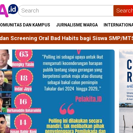
Searc
OMUNITAS DAN KAMPUS
JURNALISME WARGA
INTERNATION
Habits bagi Siswa SMP/MTS di Kelurahan Majjellin