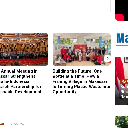
›
 Annual Meeting in
Building the Future, One
Why C
ssar Strengthens
Bottle at a Time: How a
Became
ralia-Indonesia
Fishing Village in Makassar
Gener
MAR
arch Partnership for
Is Turning Plastic Waste into
Kem
ainable Development
Opportunity
Ris
Bon
NAL
Redaksi
30/05/2024