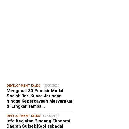
FOCUS
06/08/2026
msu Alam, CIDES ICMI:
encanaan Pembangunan Semata
malitas, An…
DEVELOPMENT TALKS
13/07/2026
Mengenal 30 Pemikir Modal
Sosial: Dari Kuasa Jaringan
hingga Kepercayaan Masyarakat
di Lingkar Tamba…
DEVELOPMENT TALKS
02/07/2026
Info Kegiatan Bincang Ekonomi
Daerah Sulsel: Kopi sebagai