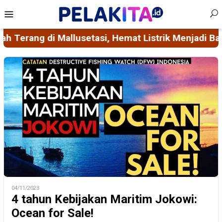
Skip
Mobile
to
Menu
content
ik Menjadi Bagian dari Ikhtiar Mencegah Stunting
04/11/2023
4 tahun Kebijakan Maritim Jokowi:
Ocean for Sale!