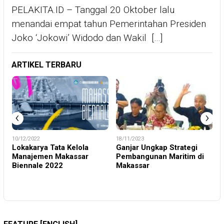
PELAKITA.ID – Tanggal 20 Oktober lalu
menandai empat tahun Pemerintahan Presiden
Joko ‘Jokowi’ Widodo dan Wakil […]
ARTIKEL TERBARU
‹
›
10/12/2022
18/11/2023
H
Lokakarya Tata Kelola
Ganjar Ungkap Strategi
Manajemen Makassar
Pembangunan Maritim di
Biennale 2022
Makassar