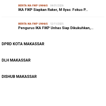
BERITA IKA FIKP UNHAS
04/01/2026
IKA FIKP Siapkan Raker, M Ilyas: Fokus P…
BERITA IKA FIKP UNHAS
12/11/2025
Pengurus IKA FIKP Unhas Siap Dikukuhkan,…
DPRD MAKASSAR
20/02/2026
Kepuasan Publik Tinggi, Andi Makmur Nila…
DPRD KOTA MAKASSAR
LINGKUNGAN HIDUP
27/07/2026
Belanja Pemerintah Bisa Menyelamatkan Hu…
DLH MAKASSAR
DINAS PERHUBUNGAN
22/12/2025
Pete-pete Laut Makassar Siap Beroperasi …
DISHUB MAKASSAR