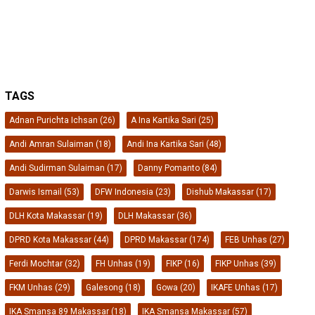
TAGS
Adnan Purichta Ichsan
(26)
A Ina Kartika Sari
(25)
Andi Amran Sulaiman
(18)
Andi Ina Kartika Sari
(48)
Andi Sudirman Sulaiman
(17)
Danny Pomanto
(84)
Darwis Ismail
(53)
DFW Indonesia
(23)
Dishub Makassar
(17)
DLH Kota Makassar
(19)
DLH Makassar
(36)
DPRD Kota Makassar
(44)
DPRD Makassar
(174)
FEB Unhas
(27)
Ferdi Mochtar
(32)
FH Unhas
(19)
FIKP
(16)
FIKP Unhas
(39)
FKM Unhas
(29)
Galesong
(18)
Gowa
(20)
IKAFE Unhas
(17)
IKA Smansa 89 Makassar
(18)
IKA Smansa Makassar
(57)