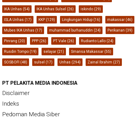
IKA Unhas
(54)
IKA Unhas Sulsel
(26)
iskindo
(29)
ISLA Unhas
(17)
KKP
(129)
Lingkungan Hidup
(16)
makassar
(46)
Mubes IKA Unhas
(17)
muhammad burhanuddin
(24)
Perikanan
(39)
Pinrang
(20)
PPP
(26)
PT Vale
(26)
Rudianto Lallo
(24)
Rusdin Tompo
(19)
selayar
(21)
Smansa Makassar
(55)
SOSBOFI
(48)
sulsel
(17)
Unhas
(294)
Zainal Ibrahim
(27)
PT PELAKITA MEDIA INDONESIA
Disclaimer
Indeks
Pedoman Media Siber