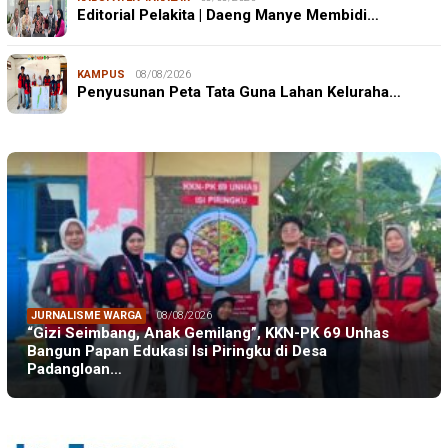
Editorial Pelakita | Daeng Manye Membidi…
KAMPUS
08/08/2026
Penyusunan Peta Tata Guna Lahan Keluraha…
JURNALISME WARGA
08/08/2026
“Gizi Seimbang, Anak Gemilang”, KKN-PK 69 Unhas
Bangun Papan Edukasi Isi Piringku di Desa
Padangloan…