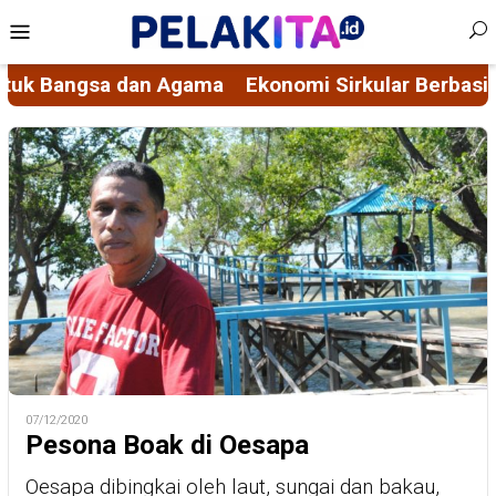
Skip
Mobile
to
Menu
content
kular Berbasis Nilai Spiritual, Mengubah Masalah 
07/12/2020
Pesona Boak di Oesapa
Oesapa dibingkai oleh laut, sungai dan bakau,