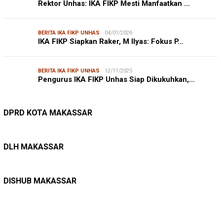
Rektor Unhas: IKA FIKP Mesti Manfaatkan …
BERITA IKA FIKP UNHAS
04/01/2026
IKA FIKP Siapkan Raker, M Ilyas: Fokus P…
BERITA IKA FIKP UNHAS
12/11/2025
Pengurus IKA FIKP Unhas Siap Dikukuhkan,…
DPRD MAKASSAR
20/02/2026
Kepuasan Publik Tinggi, Andi Makmur Nila…
DPRD KOTA MAKASSAR
LINGKUNGAN HIDUP
27/07/2026
Belanja Pemerintah Bisa Menyelamatkan Hu…
DLH MAKASSAR
DINAS PERHUBUNGAN
22/12/2025
Pete-pete Laut Makassar Siap Beroperasi …
DISHUB MAKASSAR