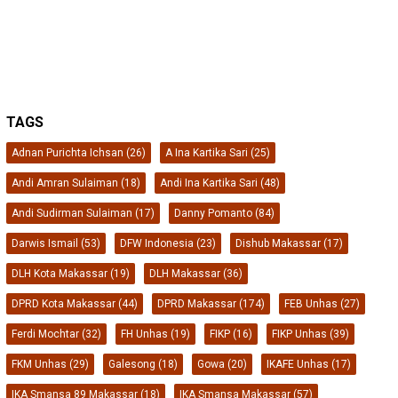
FKM Unhas
(29)
Galesong
(18)
Gowa
(20)
IKAFE Unhas
(17)
IKA Smansa 89 Makassar
(18)
IKA Smansa Makassar
(57)
IKA Unhas
(54)
IKA Unhas Sulsel
(26)
iskindo
(29)
ISLA Unhas
(17)
KKP
(129)
Lingkungan Hidup
(16)
makassar
(46)
Mubes IKA Unhas
(17)
muhammad burhanuddin
(24)
Perikanan
(39)
Pinrang
(20)
PPP
(26)
PT Vale
(26)
Rudianto Lallo
(24)
Rusdin Tompo
(19)
selayar
(21)
Smansa Makassar
(55)
SOSBOFI
(48)
sulsel
(17)
Unhas
(294)
Zainal Ibrahim
(27)
PT PELAKITA MEDIA INDONESIA
Disclaimer
Indeks
Pedoman Media Siber