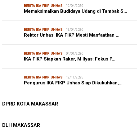
BERITA IKA FIKP UNHAS
19/04/2026
Memaksimalkan Budidaya Udang di Tambak S…
BERITA IKA FIKP UNHAS
18/04/2026
Rektor Unhas: IKA FIKP Mesti Manfaatkan …
BERITA IKA FIKP UNHAS
04/01/2026
IKA FIKP Siapkan Raker, M Ilyas: Fokus P…
BERITA IKA FIKP UNHAS
12/11/2025
Pengurus IKA FIKP Unhas Siap Dikukuhkan,…
DPRD MAKASSAR
20/02/2026
Kepuasan Publik Tinggi, Andi Makmur Nila…
DPRD KOTA MAKASSAR
LINGKUNGAN HIDUP
27/07/2026
Belanja Pemerintah Bisa Menyelamatkan Hu…
DLH MAKASSAR