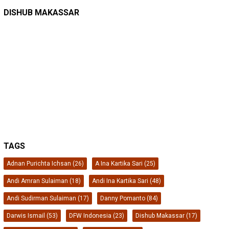
DINAS PERHUBUNGAN
22/12/2025
Pete-pete Laut Makassar Siap Beroperasi …
DISHUB MAKASSAR
TAGS
Adnan Purichta Ichsan
(26)
A Ina Kartika Sari
(25)
Andi Amran Sulaiman
(18)
Andi Ina Kartika Sari
(48)
Andi Sudirman Sulaiman
(17)
Danny Pomanto
(84)
Darwis Ismail
(53)
DFW Indonesia
(23)
Dishub Makassar
(17)