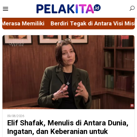
Skip
Mobile
to
Menu
content
rdiri Tegak di Antara Visi Misi FORMAS dan Ascaci
09/08/2026
Elif Shafak, Menulis di Antara Dunia,
Ingatan, dan Keberanian untuk