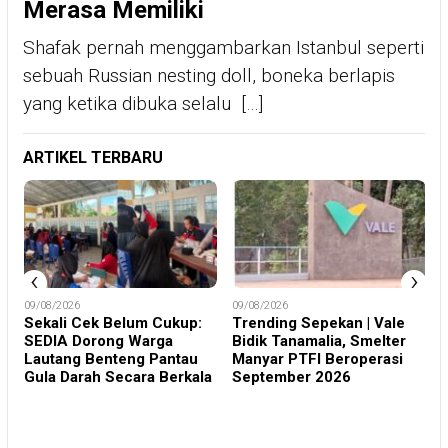
Merasa Memiliki
Shafak pernah menggambarkan Istanbul seperti
sebuah Russian nesting doll, boneka berlapis
yang ketika dibuka selalu […]
ARTIKEL TERBARU
‹
›
09/08/2026
09/08/2026
0
si
Sekali Cek Belum Cukup:
Trending Sepekan | Vale
M
a
SEDIA Dorong Warga
Bidik Tanamalia, Smelter
I
Lautang Benteng Pantau
Manyar PTFI Beroperasi
Gula Darah Secara Berkala
September 2026
S