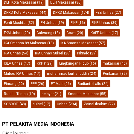
DLH Kota Makassar
(19)
DLH Makassar
(36)
DPRD Kota Makassar
(44)
DPRD Makassar
(174)
FEB Unhas
(27)
Ferdi Mochtar
(32)
FH Unhas
(19)
FIKP
(16)
FIKP Unhas
(39)
FKM Unhas
(29)
Galesong
(18)
Gowa
(20)
IKAFE Unhas
(17)
IKA Smansa 89 Makassar
(18)
IKA Smansa Makassar
(57)
IKA Unhas
(54)
IKA Unhas Sulsel
(26)
iskindo
(29)
ISLA Unhas
(17)
KKP
(129)
Lingkungan Hidup
(16)
makassar
(46)
Mubes IKA Unhas
(17)
muhammad burhanuddin
(24)
Perikanan
(39)
Pinrang
(20)
PPP
(26)
PT Vale
(26)
Rudianto Lallo
(24)
Rusdin Tompo
(19)
selayar
(21)
Smansa Makassar
(55)
SOSBOFI
(48)
sulsel
(17)
Unhas
(294)
Zainal Ibrahim
(27)
PT PELAKITA MEDIA INDONESIA
Disclaimer