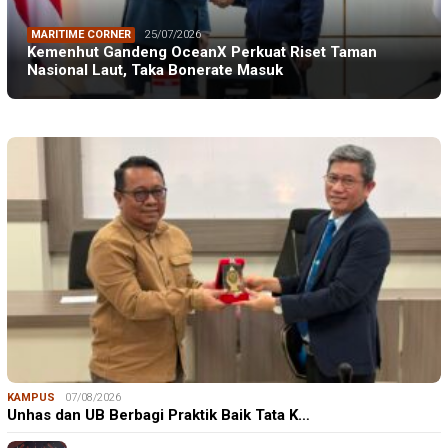
MARITIME CORNER
25/07/2026
Kemenhut Gandeng OceanX Perkuat Riset Taman
Nasional Laut, Taka Bonerate Masuk
KAMPUS
07/08/2026
Unhas dan UB Berbagi Praktik Baik Tata K…