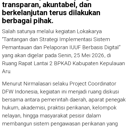
transparan, akuntabel, dan
berkelanjutan terus dilakukan
berbagai pihak.
Salah satunya melalui kegiatan Lokakarya
“Tantangan dan Strategi Implementasi Sistem
Pemantauan dan Pelaporan IUUF Berbasis Digital”
yang akan digelar pada Senin, 25 Mei 2026, di
Ruang Rapat Lantai 2 BPKAD Kabupaten Kepulauan
Aru.
Menurut Nirmalasari selaku Project Coordinator
DFW Indonesia, kegiatan ini menjadi ruang diskusi
bersama antara pemerintah daerah, aparat penegak
hukum, akademisi, praktisi perikanan, kelompok
nelayan, hingga masyarakat pesisir dalam
membangun sistem pengawasan perikanan yang