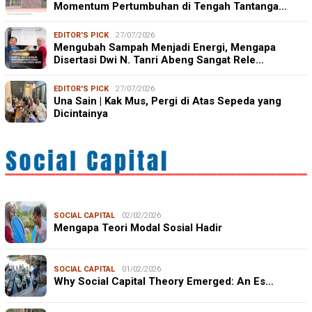
Momentum Pertumbuhan di Tengah Tantanga…
EDITOR'S PICK
27/07/2026
Mengubah Sampah Menjadi Energi, Mengapa
Disertasi Dwi N. Tanri Abeng Sangat Rele…
EDITOR'S PICK
27/07/2026
Una Sain | Kak Mus, Pergi di Atas Sepeda yang
Dicintainya
SOCIAL CAPITAL
02/02/2026
Mengapa Teori Modal Sosial Hadir
SOCIAL CAPITAL
01/02/2026
Why Social Capital Theory Emerged: An Es…