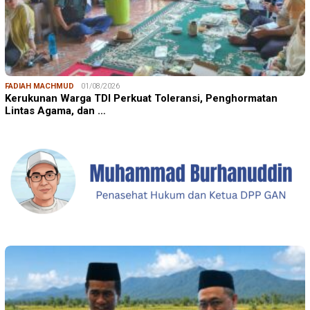
FADIAH MACHMUD
01/08/2026
Kerukunan Warga TDI Perkuat Toleransi, Penghormatan
Lintas Agama, dan …