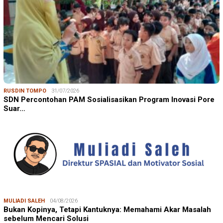
RUSDIN TOMPO
31/07/2026
SDN Percontohan PAM Sosialisasikan Program Inovasi Pore
Suar…
MULIADI SALEH
04/08/2026
Bukan Kopinya, Tetapi Kantuknya: Memahami Akar Masalah
sebelum Mencari Solusi