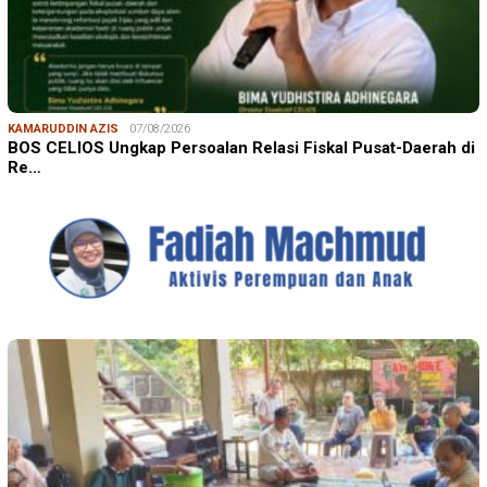
KAMARUDDIN AZIS
07/08/2026
BOS CELIOS Ungkap Persoalan Relasi Fiskal Pusat-Daerah di
Re…