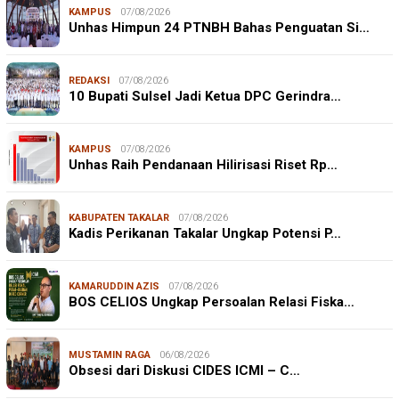
KAMPUS
07/08/2026
Unhas Himpun 24 PTNBH Bahas Penguatan Si…
REDAKSI
07/08/2026
10 Bupati Sulsel Jadi Ketua DPC Gerindra…
KAMPUS
07/08/2026
Unhas Raih Pendanaan Hilirisasi Riset Rp…
KABUPATEN TAKALAR
07/08/2026
Kadis Perikanan Takalar Ungkap Potensi P…
KAMARUDDIN AZIS
07/08/2026
BOS CELIOS Ungkap Persoalan Relasi Fiska…
MUSTAMIN RAGA
06/08/2026
Obsesi dari Diskusi CIDES ICMI – C…