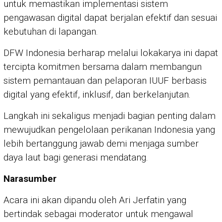
untuk memastikan implementasi sistem
pengawasan digital dapat berjalan efektif dan sesuai
kebutuhan di lapangan.
DFW Indonesia berharap melalui lokakarya ini dapat
tercipta komitmen bersama dalam membangun
sistem pemantauan dan pelaporan IUUF berbasis
digital yang efektif, inklusif, dan berkelanjutan.
Langkah ini sekaligus menjadi bagian penting dalam
mewujudkan pengelolaan perikanan Indonesia yang
lebih bertanggung jawab demi menjaga sumber
daya laut bagi generasi mendatang.
Narasumber
Acara ini akan dipandu oleh Ari Jerfatin yang
bertindak sebagai moderator untuk mengawal