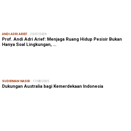
ANDI ADRI ARIEF
23/07/2026
Prof. Andi Adri Arief: Menjaga Ruang Hidup Pesisir Bukan
Hanya Soal Lingkungan, …
SUDIRMAN NASIR
17/08/2025
Dukungan Australia bagi Kemerdekaan Indonesia