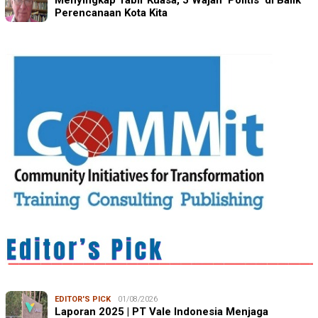
Perencanaan Kota Kita
EDITOR'S PICK
01/08/2026
Laporan 2025 | PT Vale Indonesia Menjaga