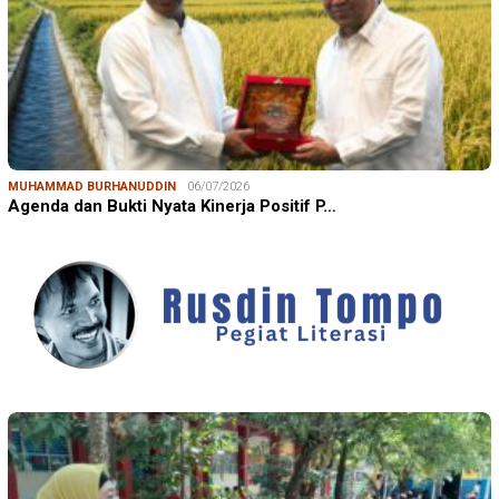
MUHAMMAD BURHANUDDIN
06/07/2026
Agenda dan Bukti Nyata Kinerja Positif P…