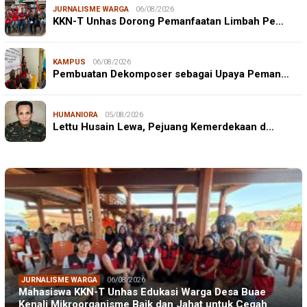
JURNALISME WARGA
06/08/2026
KKN-T Unhas Dorong Pemanfaatan Limbah Pe…
KAMPUS
06/08/2026
Pembuatan Dekomposer sebagai Upaya Peman…
HUMANIORA
05/08/2026
Lettu Husain Lewa, Pejuang Kemerdekaan d…
JURNALISME WARGA
06/08/2026
Mahasiswa KKN-T Unhas Edukasi Warga Desa Buae
Kenali Mikroorganisme Baik dan Jahat untuk Cegah