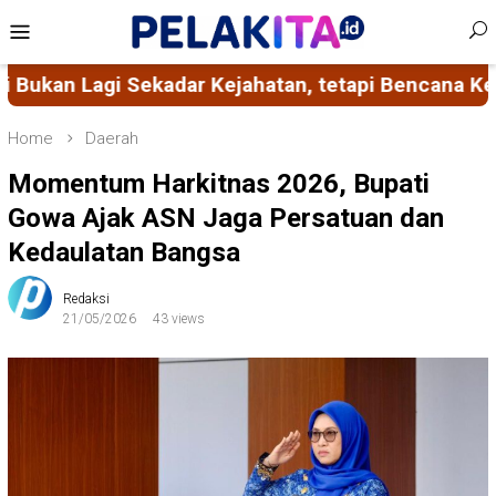
Skip
Mobile
to
Menu
content
 Bencana Kemanusiaan
Adi Suryadi Culla: Ketimpa
Home
Daerah
Momentum Harkitnas 2026, Bupati
Gowa Ajak ASN Jaga Persatuan dan
Kedaulatan Bangsa
Redaksi
21/05/2026
43 views