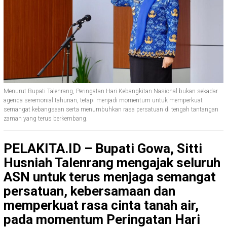
Menurut Bupati Talenrang, Peringatan Hari Kebangkitan Nasional bukan sekadar
agenda seremonial tahunan, tetapi menjadi momentum untuk memperkuat
semangat kebangsaan serta menumbuhkan rasa persatuan di tengah tantangan
zaman yang terus berkembang.
PELAKITA.ID – Bupati Gowa, Sitti
Husniah Talenrang mengajak seluruh
ASN untuk terus menjaga semangat
persatuan, kebersamaan dan
memperkuat rasa cinta tanah air,
pada momentum Peringatan Hari