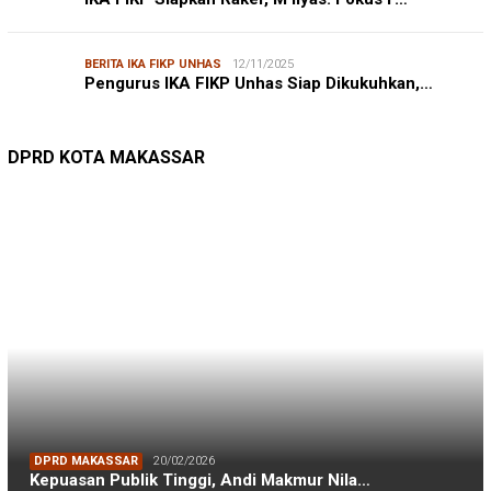
BERITA IKA FIKP UNHAS
12/11/2025
Pengurus IKA FIKP Unhas Siap Dikukuhkan,…
DPRD MAKASSAR
20/02/2026
Kepuasan Publik Tinggi, Andi Makmur Nila…
DPRD KOTA MAKASSAR
LINGKUNGAN HIDUP
27/07/2026
Belanja Pemerintah Bisa Menyelamatkan Hu…
DLH MAKASSAR
DINAS PERHUBUNGAN
22/12/2025
Pete-pete Laut Makassar Siap Beroperasi …
DISHUB MAKASSAR