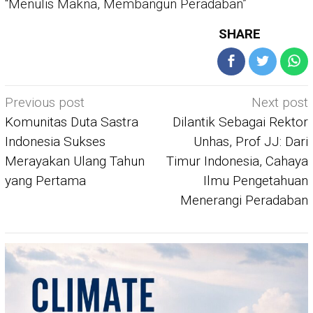
“Menulis Makna, Membangun Peradaban”
SHARE
Post
Previous post
Next post
navigation
Komunitas Duta Sastra
Dilantik Sebagai Rektor
Indonesia Sukses
Unhas, Prof JJ: Dari
Merayakan Ulang Tahun
Timur Indonesia, Cahaya
yang Pertama
Ilmu Pengetahuan
Menerangi Peradaban