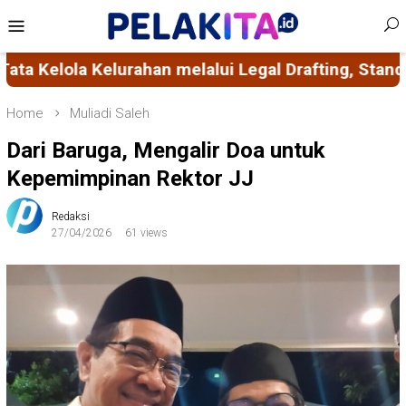
Skip
Mobile
to
Menu
content
egal Drafting, Standarisasi Administrasi, serta Mo
Home
Muliadi Saleh
Dari Baruga, Mengalir Doa untuk
Kepemimpinan Rektor JJ
Redaksi
27/04/2026
61 views