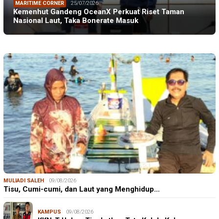
MARITIME CORNER
25/07/2026
Kemenhut Gandeng OceanX Perkuat Riset Taman
Nasional Laut, Taka Bonerate Masuk
MULIADI SALEH
09/08/2026
Tisu, Cumi-cumi, dan Laut yang Menghidup…
KAMPUS
09/08/2026