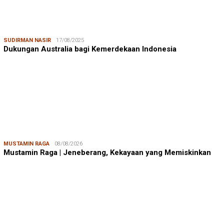
SUDIRMAN NASIR
17/08/2025
Dukungan Australia bagi Kemerdekaan Indonesia
MUSTAMIN RAGA
08/08/2026
Mustamin Raga | Jeneberang, Kekayaan yang Memiskinkan
JUMARDI LANTA
31/05/2026
Mendengar Suara Petani Rumput Laut Sanrobone