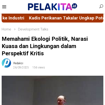
Skip
Mobile
to
Menu
content
 Takalar Ungkap Potensi Pangan Akuatik Takalar, Aj
Home
Development Talks
Memahami Ekologi Politik, Narasi
Kuasa dan Lingkungan dalam
Perspektif Kritis
Redaksi
26/09/2025
156 views