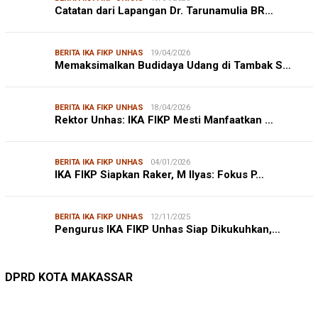
Catatan dari Lapangan Dr. Tarunamulia BR…
BERITA IKA FIKP UNHAS
19/04/2026
Memaksimalkan Budidaya Udang di Tambak S…
BERITA IKA FIKP UNHAS
18/04/2026
Rektor Unhas: IKA FIKP Mesti Manfaatkan …
BERITA IKA FIKP UNHAS
04/01/2026
IKA FIKP Siapkan Raker, M Ilyas: Fokus P…
BERITA IKA FIKP UNHAS
12/11/2025
Pengurus IKA FIKP Unhas Siap Dikukuhkan,…
DPRD MAKASSAR
20/02/2026
Kepuasan Publik Tinggi, Andi Makmur Nila…
DPRD KOTA MAKASSAR
LINGKUNGAN HIDUP
27/07/2026