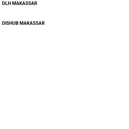
Belanja Pemerintah Bisa Menyelamatkan Hu…
DLH MAKASSAR
DINAS PERHUBUNGAN
22/12/2025
Pete-pete Laut Makassar Siap Beroperasi …
DISHUB MAKASSAR
TAGS
Adnan Purichta Ichsan
(26)
A Ina Kartika Sari
(25)
Andi Amran Sulaiman
(18)
Andi Ina Kartika Sari
(48)
Andi Sudirman Sulaiman
(17)
Danny Pomanto
(84)