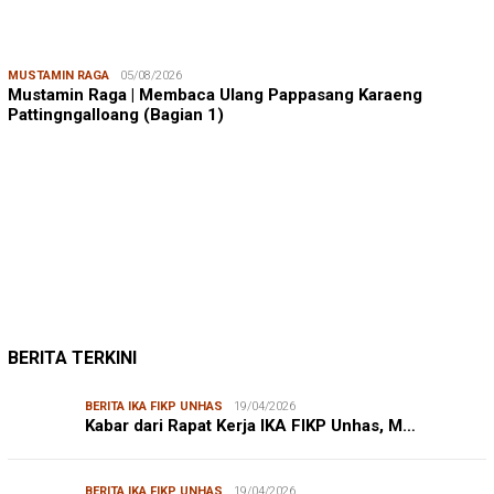
MUSTAMIN RAGA
05/08/2026
Mustamin Raga | Membaca Ulang Pappasang Karaeng
Pattingngalloang (Bagian 1)
JUMARDI LANTA
31/05/2026
Mendengar Suara Petani Rumput Laut Sanrobone
BERITA TERKINI
BERITA IKA FIKP UNHAS
19/04/2026
Kabar dari Rapat Kerja IKA FIKP Unhas, M…
BERITA IKA FIKP UNHAS
19/04/2026