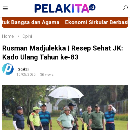
Skip
Mobile
to
Menu
content
rkular Berbasis Nilai Spiritual, Mengubah Masalah
Home
Opini
Rusman Madjulekka | Resep Sehat JK:
Kado Ulang Tahun ke-83
Redaksi
15/05/2025
38 views