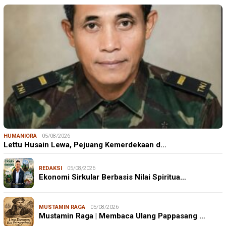
HUMANIORA
05/08/2026
Lettu Husain Lewa, Pejuang Kemerdekaan d…
REDAKSI
05/08/2026
Ekonomi Sirkular Berbasis Nilai Spiritua…
MUSTAMIN RAGA
05/08/2026
Mustamin Raga | Membaca Ulang Pappasang …