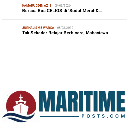
KAMARUDDIN AZIS
08/08/2026
Bersua Bos CELIOS di ‘Sudut Merah&…
JURNALISME WARGA
08/08/2026
JURNALISME WARGA
08/08/2026
Tak Sekadar Belajar Berbicara, Mahasiswa…
Mahasiswa KKN-PK Unhas Edukasi Siswa SD Cegah
Karies melalui Program “SENYUM CERIA”
IN FOCUS
06/08/2026
Syamsu Alam, CIDES ICMI: Perencanaan Pembangunan
Semata Formalitas, An…