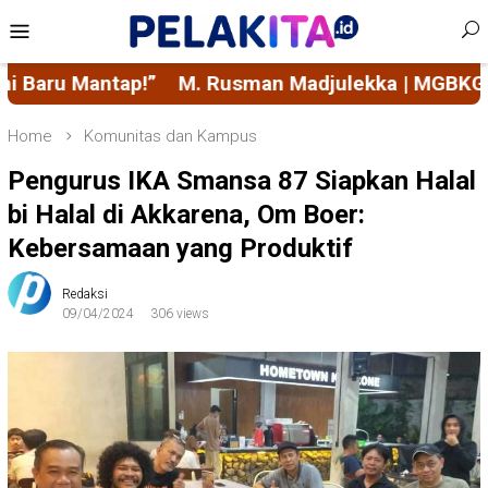
Skip
Mobile
to
Menu
content
sman Madjulekka | MGBKGI dan Transformasi
Mah
Home
Komunitas dan Kampus
Pengurus IKA Smansa 87 Siapkan Halal
bi Halal di Akkarena, Om Boer:
Kebersamaan yang Produktif
Redaksi
09/04/2024
306 views