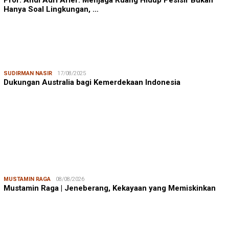
Prof. Andi Adri Arief: Menjaga Ruang Hidup Pesisir Bukan
Hanya Soal Lingkungan, …
SUDIRMAN NASIR
17/08/2025
Dukungan Australia bagi Kemerdekaan Indonesia
MUSTAMIN RAGA
08/08/2026
Mustamin Raga | Jeneberang, Kekayaan yang Memiskinkan
JUMARDI LANTA
31/05/2026