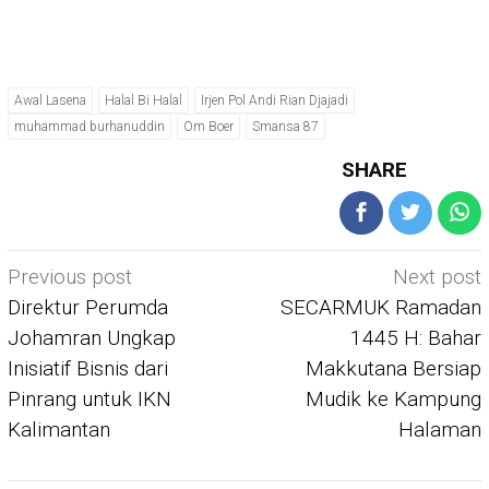
Awal Lasena
Halal Bi Halal
Irjen Pol Andi Rian Djajadi
muhammad burhanuddin
Om Boer
Smansa 87
SHARE
Post
Previous post
Next post
navigation
Direktur Perumda
SECARMUK Ramadan
Johamran Ungkap
1445 H: Bahar
Inisiatif Bisnis dari
Makkutana Bersiap
Pinrang untuk IKN
Mudik ke Kampung
Kalimantan
Halaman