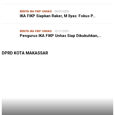
BERITA IKA FIKP UNHAS
04/01/2026
IKA FIKP Siapkan Raker, M Ilyas: Fokus P…
BERITA IKA FIKP UNHAS
12/11/2025
Pengurus IKA FIKP Unhas Siap Dikukuhkan,…
DPRD MAKASSAR
20/02/2026
Kepuasan Publik Tinggi, Andi Makmur Nila…
DPRD KOTA MAKASSAR
LINGKUNGAN HIDUP
27/07/2026
Belanja Pemerintah Bisa Menyelamatkan Hu…
DLH MAKASSAR
DINAS PERHUBUNGAN
22/12/2025
Pete-pete Laut Makassar Siap Beroperasi …
DISHUB MAKASSAR