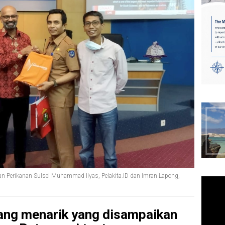
n Perikanan Sulsel Muhammad Ilyas, Pelakita.ID dan Imran Lapong,
ang menarik yang disampaikan