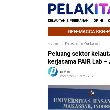
Skip
to
content
KELAUTAN & PERIKANAN
OPINI
K
GEN-MACCA KKN-PK 69 Unhas Gelar Se
Home
Kelautan & Perikanan
Peluang sektor kelau
kerjasama PAIR Lab –
Redaksi
06/12/2022
342 views