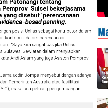
lam Patonangi tentang
 Pemprov Sulsel bekerjasama
 yang disebut ‘perencanaan
e
vidence -based panning.
engan posisi Unhas sebagai kontributor dalam
dan kontribusi dalam perencanaan
an. “Saya kira sangat pas jika Unhas
s Sulawesi Sewlatan dalam menyiapkan
” kata Andi Aslam yang juga Asisten Pemprov
MAR
Kem
rof Jamaluddin Jompa menyebut dengan adanya
Ris
dan Pemerintah Australia atau fasillitasi
Bon
e (AIC), maka ada peluang pengembangan