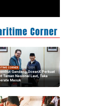
ITIME CORNER
25/07/2026
enhut Gandeng OceanX Perkuat
et Taman Nasional Laut, Taka
erate Masuk