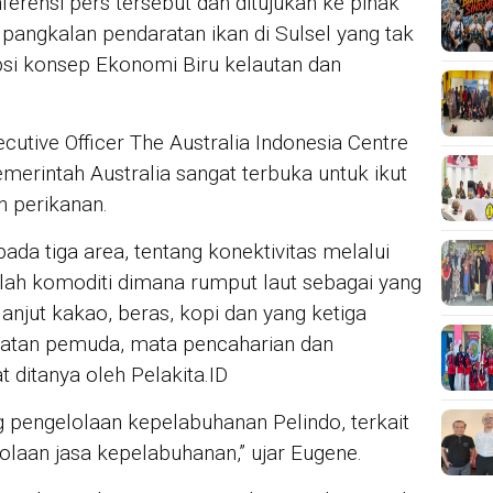
ferensi pers tersebut dan ditujukan ke pihak
pangkalan pendaratan ikan di Sulsel yang tak
psi konsep Ekonomi Biru kelautan dan
cutive Officer The Australia Indonesia Centre
erintah Australia sangat terbuka untuk ikut
 perikanan.
pada tiga area, tentang konektivitas melalui
alah komoditi dimana rumput laut sebagai yang
lanjut kakao, beras, kopi dan yang ketiga
hatan pemuda, mata pencaharian dan
t ditanya oleh Pelakita.ID
g pengelolaan kepelabuhanan Pelindo, terkait
JUR
Mah
olaan jasa kepelabuhanan,” ujar Eugene.
Sis
Pro