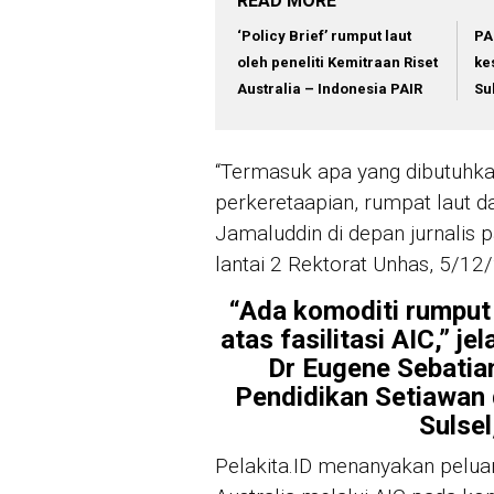
READ MORE
‘Policy Brief’ rumput laut
PA
oleh peneliti Kemitraan Riset
ke
Australia – Indonesia PAIR
Su
“Termasuk apa yang dibutuhkan
perkeretaapian, rumpat laut 
Jamaluddin di depan jurnalis 
lantai 2 Rektorat Unhas, 5/12
“Ada komoditi rumput la
atas fasilitasi AIC,” 
Dr Eugene Sebatian
Pendidikan Setiawan 
Sulse
Pelakita.ID menanyakan pelu