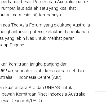
da perhatian besar Pemerintah Australiau untuk
rumput laut adalah satu yang kita lihat
IN 
Sya
utan Indonesia ini,” tambahnya.
Per
For
n ada The Asia Forum yang didukung Australia
menghantarkan potensi kelautan da perikanan
as yang lebih luas untuk melihat peran
” ucap Eugene.
kan kemitraan jangka panjang dan
IR Lab
, sebuah inisiatif kerjasama riset dari
tralia – Indonesia Centre (AIC).
tan kuat antara AIC dan UNHAS untuk
i bawah Kemitraan Riset Indonesia-Australia
onesia Research/PAIR).