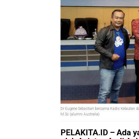
Dr Eugene Sebastian bersama Kadis Kelautan da
M.Sc (alumni Australia)
PELAKITA.ID – Ada y