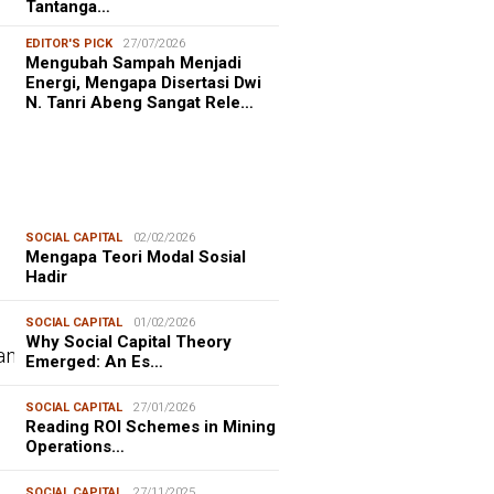
Tantanga…
EDITOR'S PICK
27/07/2026
Mengubah Sampah Menjadi
Energi, Mengapa Disertasi Dwi
N. Tanri Abeng Sangat Rele…
SOCIAL CAPITAL
02/02/2026
Mengapa Teori Modal Sosial
Hadir
SOCIAL CAPITAL
01/02/2026
Why Social Capital Theory
Emerged: An Es…
SOCIAL CAPITAL
27/01/2026
Reading ROI Schemes in Mining
Operations…
SOCIAL CAPITAL
27/11/2025