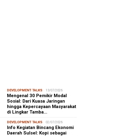
FOCUS
06/08/2026
msu Alam, CIDES ICMI:
encanaan Pembangunan Semata
malitas, An…
DEVELOPMENT TALKS
13/07/2026
Mengenal 30 Pemikir Modal
Sosial: Dari Kuasa Jaringan
hingga Kepercayaan Masyarakat
di Lingkar Tamba…
DEVELOPMENT TALKS
02/07/2026
Info Kegiatan Bincang Ekonomi
Daerah Sulsel: Kopi sebagai