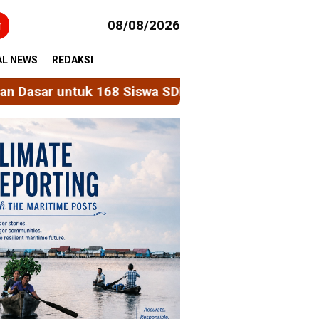
h
08/08/2026
AL NEWS
REDAKSI
Siswa SDN 3 Allakuang
Poros Jalan Malino Mulai 