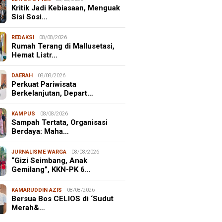
Kritik Jadi Kebiasaan, Menguak
Sisi Sosi…
REDAKSI
08/08/2026
Rumah Terang di Mallusetasi,
Hemat Listr…
DAERAH
08/08/2026
Perkuat Pariwisata
Berkelanjutan, Depart…
KAMPUS
08/08/2026
Sampah Tertata, Organisasi
Berdaya: Maha…
JURNALISME WARGA
08/08/2026
“Gizi Seimbang, Anak
Gemilang”, KKN-PK 6…
KAMARUDDIN AZIS
08/08/2026
NALISME WARGA
08/08/2026
Bersua Bos CELIOS di ‘Sudut
asiswa KKN-PK Unhas Edukasi
Merah&…
wa SD Cegah Karies melalui
gram “SENYUM CERIA”