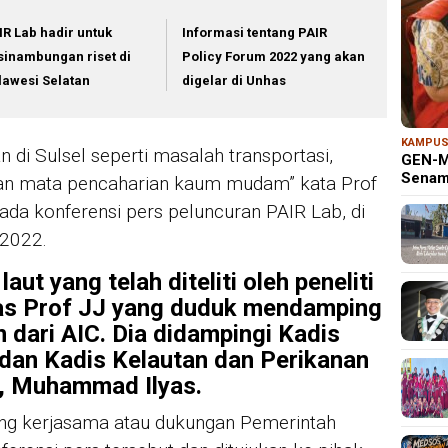
IR Lab hadir untuk
Informasi tentang PAIR
sinambungan riset di
Policy Forum 2022 yang akan
lawesi Selatan
digelar di Unhas
KAMPU
 di Sulsel seperti masalah transportasi,
GEN-M
Senam
dan mata pencaharian kaum mudam” kata Prof
pada konferensi pers peluncuran PAIR Lab, di
/2022.
ut yang telah diteliti oleh peneliti
jelas Prof JJ yang duduk mendamping
 dari AIC. Dia didampingi Kadis
dan Kadis Kelautan dan Perikanan
l, Muhammad Ilyas.
ang kerjasama atau dukungan Pemerintah