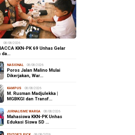
S
08/08/2026
ACCA KKN-PK 69 Unhas Gelar
 da…
NASIONAL
08/08/2026
Poros Jalan Malino Mulai
Dikerjakan, War…
KAMPUS
08/08/2026
M. Rusman Madjulekka |
MGBKGI dan Transf…
JURNALISME WARGA
08/08/2026
Mahasiswa KKN-PK Unhas
Edukasi Siswa SD …
EDITOR'S PICK
08/08/2026