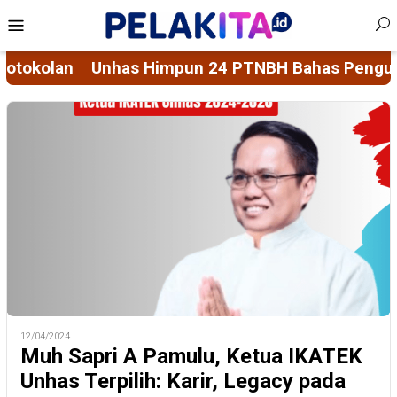
Skip
Mobile
to
Menu
content
ahas Penguatan Sistem Penjaminan Mutu Pendidik
12/04/2024
Muh Sapri A Pamulu, Ketua IKATEK
Unhas Terpilih: Karir, Legacy pada