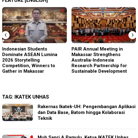
FEATURE [ENGLISH]
‹
›
Indonesian Students
PAIR Annual Meeting in
Dominate ASEAN Lumina
Makassar Strengthens
2026 Storytelling
Australia-Indonesia
Competition, Winners to
Research Partnership for
Gather in Makassar
Sustainable Development
TAG:
IKATEK UNHAS
Rakernas Ikatek-UH: Pengembangan Aplikasi
dan Data Base, Batom hingga Kolaborasi
Teknik
Muh Sapri A Pamulu, Ketua IKATEK Unhas