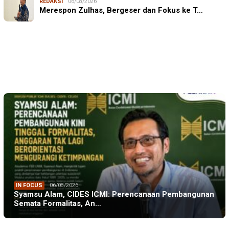
REDAKSI
06/08/2026
Mahasiswa KKN-T Unhas Edukasi Warga Desa Buae
Merespon Zulhas, Bergeser dan Fokus ke T…
Kenali Mikroorganisme Baik dan Jahat untuk Cegah
Stunt…
IN FOCUS
06/08/2026
Syamsu Alam, CIDES ICMI: Perencanaan Pembangunan
Semata Formalitas, An…