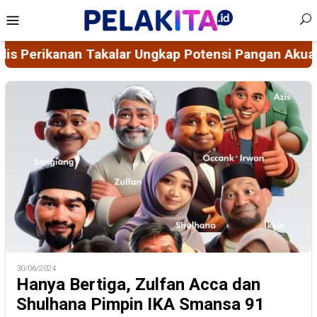
Skip
Mobile
to
Menu
content
nsi Pangan Akuatik Takalar, Ajak Investor Kolabora
30/06/2024
Hanya Bertiga, Zulfan Acca dan
Shulhana Pimpin IKA Smansa 91