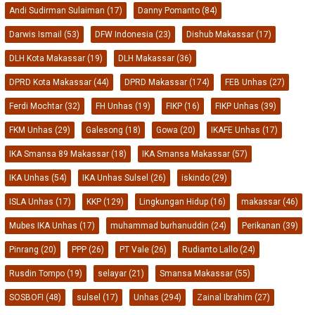
SOSBOFI
(48)
sulsel
(17)
Unhas
(294)
Zainal Ibrahim
(27)
PT PELAKITA MEDIA INDONESIA
Disclaimer
Indeks
Pedoman Media Siber