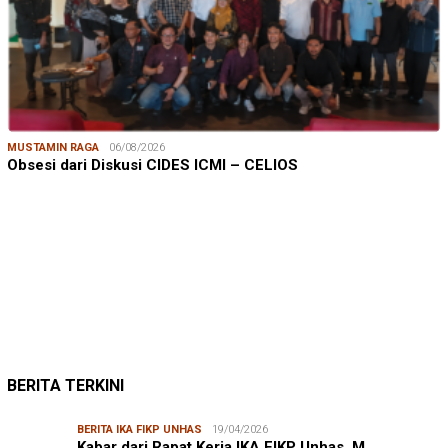
MUSTAMIN RAGA
06/08/2026
Obsesi dari Diskusi CIDES ICMI – CELIOS
JUMARDI LANTA
31/05/2026
Mendengar Suara Petani Rumput Laut Sanrobone
BERITA TERKINI
BERITA IKA FIKP UNHAS
19/04/2026
Kabar dari Rapat Kerja IKA FIKP Unhas, M…