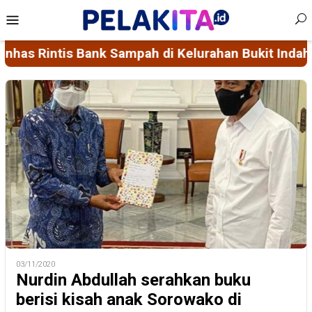
Skip
Mobile
to
Menu
content
kit Indah, Dorong Pengelolaan Sampah Bernilai Ek
03/11/2020
Nurdin Abdullah serahkan buku
berisi kisah anak Sorowako di