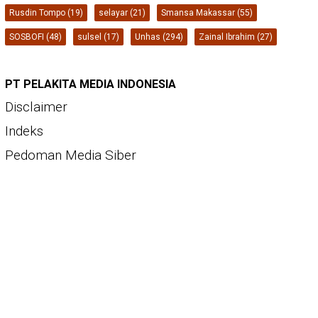
Rusdin Tompo
(19)
selayar
(21)
Smansa Makassar
(55)
SOSBOFI
(48)
sulsel
(17)
Unhas
(294)
Zainal Ibrahim
(27)
PT PELAKITA MEDIA INDONESIA
Disclaimer
Indeks
Pedoman Media Siber