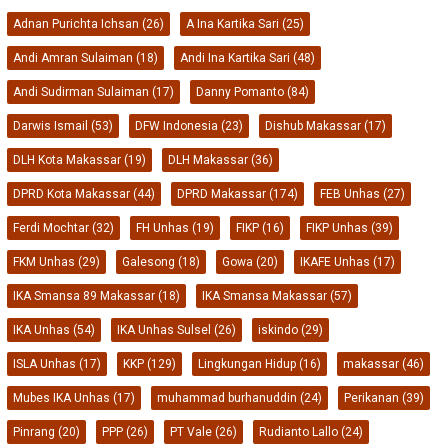
Adnan Purichta Ichsan
(26)
A Ina Kartika Sari
(25)
Andi Amran Sulaiman
(18)
Andi Ina Kartika Sari
(48)
Andi Sudirman Sulaiman
(17)
Danny Pomanto
(84)
Darwis Ismail
(53)
DFW Indonesia
(23)
Dishub Makassar
(17)
DLH Kota Makassar
(19)
DLH Makassar
(36)
DPRD Kota Makassar
(44)
DPRD Makassar
(174)
FEB Unhas
(27)
Ferdi Mochtar
(32)
FH Unhas
(19)
FIKP
(16)
FIKP Unhas
(39)
FKM Unhas
(29)
Galesong
(18)
Gowa
(20)
IKAFE Unhas
(17)
IKA Smansa 89 Makassar
(18)
IKA Smansa Makassar
(57)
IKA Unhas
(54)
IKA Unhas Sulsel
(26)
iskindo
(29)
ISLA Unhas
(17)
KKP
(129)
Lingkungan Hidup
(16)
makassar
(46)
Mubes IKA Unhas
(17)
muhammad burhanuddin
(24)
Perikanan
(39)
Pinrang
(20)
PPP
(26)
PT Vale
(26)
Rudianto Lallo
(24)