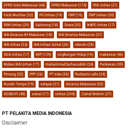
DPRD Kota Makassar
(44)
DPRD Makassar
(174)
FEB Unhas
(27)
Ferdi Mochtar
(32)
FH Unhas
(19)
FIKP
(16)
FIKP Unhas
(39)
FKM Unhas
(29)
Galesong
(18)
Gowa
(20)
IKAFE Unhas
(17)
IKA Smansa 89 Makassar
(18)
IKA Smansa Makassar
(57)
IKA Unhas
(54)
IKA Unhas Sulsel
(26)
iskindo
(29)
ISLA Unhas
(17)
KKP
(129)
Lingkungan Hidup
(16)
makassar
(46)
Mubes IKA Unhas
(17)
muhammad burhanuddin
(24)
Perikanan
(39)
Pinrang
(20)
PPP
(26)
PT Vale
(26)
Rudianto Lallo
(24)
Rusdin Tompo
(19)
selayar
(21)
Smansa Makassar
(55)
SOSBOFI
(48)
sulsel
(17)
Unhas
(294)
Zainal Ibrahim
(27)
PT PELAKITA MEDIA INDONESIA
Disclaimer