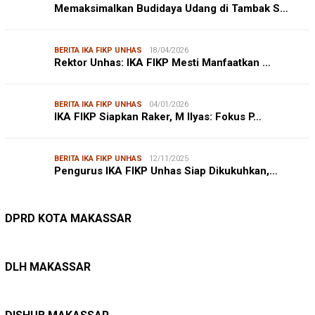
Memaksimalkan Budidaya Udang di Tambak S…
BERITA IKA FIKP UNHAS
18/04/2026
Rektor Unhas: IKA FIKP Mesti Manfaatkan …
BERITA IKA FIKP UNHAS
04/01/2026
IKA FIKP Siapkan Raker, M Ilyas: Fokus P…
BERITA IKA FIKP UNHAS
12/11/2025
Pengurus IKA FIKP Unhas Siap Dikukuhkan,…
DPRD MAKASSAR
20/02/2026
Kepuasan Publik Tinggi, Andi Makmur Nila…
DPRD KOTA MAKASSAR
LINGKUNGAN HIDUP
27/07/2026
Belanja Pemerintah Bisa Menyelamatkan Hu…
DLH MAKASSAR
DINAS PERHUBUNGAN
22/12/2025
Pete-pete Laut Makassar Siap Beroperasi …