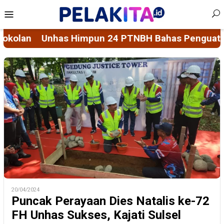
Skip
Mobile
to
Menu
content
PTNBH Bahas Penguatan Sistem Penjaminan Mutu P
20/04/2024
Puncak Perayaan Dies Natalis ke-72
FH Unhas Sukses, Kajati Sulsel