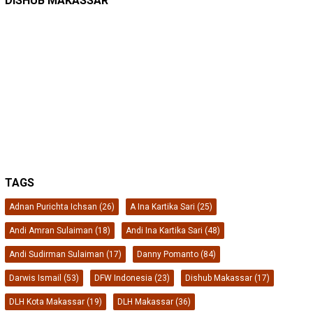
DISHUB MAKASSAR
TAGS
Adnan Purichta Ichsan
(26)
A Ina Kartika Sari
(25)
Andi Amran Sulaiman
(18)
Andi Ina Kartika Sari
(48)
Andi Sudirman Sulaiman
(17)
Danny Pomanto
(84)
Darwis Ismail
(53)
DFW Indonesia
(23)
Dishub Makassar
(17)
DLH Kota Makassar
(19)
DLH Makassar
(36)