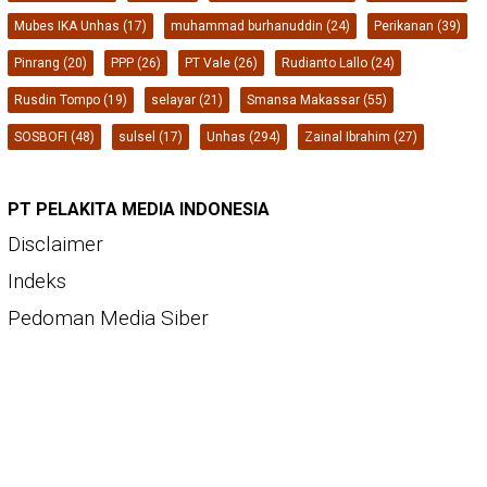
Mubes IKA Unhas
(17)
muhammad burhanuddin
(24)
Perikanan
(39)
Pinrang
(20)
PPP
(26)
PT Vale
(26)
Rudianto Lallo
(24)
Rusdin Tompo
(19)
selayar
(21)
Smansa Makassar
(55)
SOSBOFI
(48)
sulsel
(17)
Unhas
(294)
Zainal Ibrahim
(27)
PT PELAKITA MEDIA INDONESIA
Disclaimer
Indeks
Pedoman Media Siber