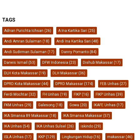
TAGS
Adnan Purichta Ichsan
(26)
A Ina Kartika Sari
(25)
Andi Amran Sulaiman
(18)
Andi Ina Kartika Sari
(48)
Andi Sudirman Sulaiman
(17)
Danny Pomanto
(84)
Darwis Ismail
(53)
DFW Indonesia
(23)
Dishub Makassar
(17)
DLH Kota Makassar
(19)
DLH Makassar
(36)
DPRD Kota Makassar
(44)
DPRD Makassar
(174)
FEB Unhas
(27)
Ferdi Mochtar
(32)
FH Unhas
(19)
FIKP
(16)
FIKP Unhas
(39)
FKM Unhas
(29)
Galesong
(18)
Gowa
(20)
IKAFE Unhas
(17)
IKA Smansa 89 Makassar
(18)
IKA Smansa Makassar
(57)
IKA Unhas
(54)
IKA Unhas Sulsel
(26)
iskindo
(29)
ISLA Unhas
(17)
KKP
(129)
Lingkungan Hidup
(16)
makassar
(46)