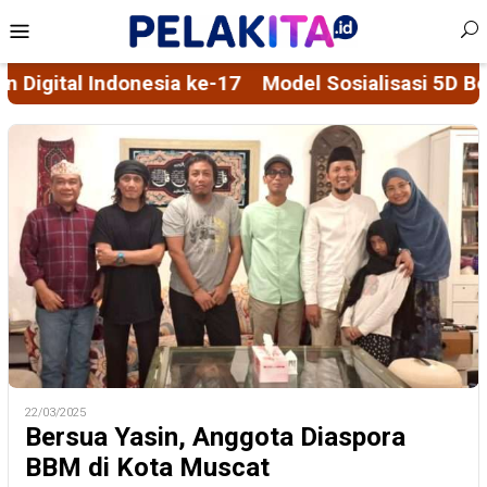
Skip
Mobile
to
Menu
content
osialisasi 5D Berbasis Spiritial, dari Regulasi Me
22/03/2025
Bersua Yasin, Anggota Diaspora
BBM di Kota Muscat