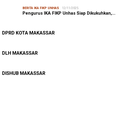
BERITA IKA FIKP UNHAS
12/11/2025
Pengurus IKA FIKP Unhas Siap Dikukuhkan,…
DPRD MAKASSAR
20/02/2026
Kepuasan Publik Tinggi, Andi Makmur Nila…
DPRD KOTA MAKASSAR
LINGKUNGAN HIDUP
27/07/2026
Belanja Pemerintah Bisa Menyelamatkan Hu…
DLH MAKASSAR
DINAS PERHUBUNGAN
22/12/2025
Pete-pete Laut Makassar Siap Beroperasi …
DISHUB MAKASSAR