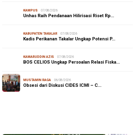
KAMPUS
07/08/2026
Unhas Raih Pendanaan Hilirisasi Riset Rp…
KABUPATEN TAKALAR
07/08/2026
Kadis Perikanan Takalar Ungkap Potensi P…
KAMARUDDIN AZIS
07/08/2026
BOS CELIOS Ungkap Persoalan Relasi Fiska…
JURNALISME WARGA
06/08/2026
MUSTAMIN RAGA
06/08/2026
Mahasiswa KKN-T Unhas Edukasi Warga Desa Buae
Obsesi dari Diskusi CIDES ICMI – C…
Kenali Mikroorganisme Baik dan Jahat untuk Cegah
Stunt…