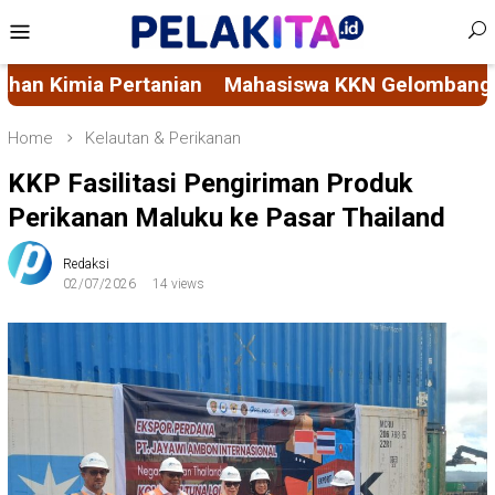
Skip
Mobile
to
Menu
content
mbang 116 Unhas Rintis Bank Sampah di Kelurahan
Home
Kelautan & Perikanan
KKP Fasilitasi Pengiriman Produk
Perikanan Maluku ke Pasar Thailand
Redaksi
02/07/2026
14 views