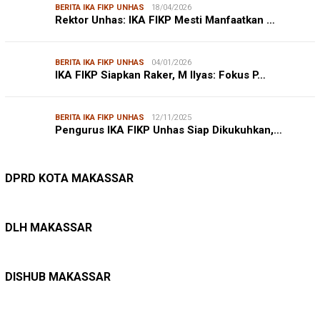
BERITA IKA FIKP UNHAS
18/04/2026
Rektor Unhas: IKA FIKP Mesti Manfaatkan …
BERITA IKA FIKP UNHAS
04/01/2026
IKA FIKP Siapkan Raker, M Ilyas: Fokus P…
BERITA IKA FIKP UNHAS
12/11/2025
Pengurus IKA FIKP Unhas Siap Dikukuhkan,…
DPRD MAKASSAR
20/02/2026
Kepuasan Publik Tinggi, Andi Makmur Nila…
DPRD KOTA MAKASSAR
LINGKUNGAN HIDUP
27/07/2026
Belanja Pemerintah Bisa Menyelamatkan Hu…
DLH MAKASSAR
DINAS PERHUBUNGAN
22/12/2025
Pete-pete Laut Makassar Siap Beroperasi …
DISHUB MAKASSAR