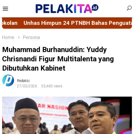
Skip
Mobile
to
Menu
content
 PTNBH Bahas Penguatan Sistem Penjaminan Mutu
Home
Persona
Muhammad Burhanuddin: Yuddy
Chrisnandi Figur Multitalenta yang
Dibutuhkan Kabinet
Redaksi
27/03/2026
53,465 views