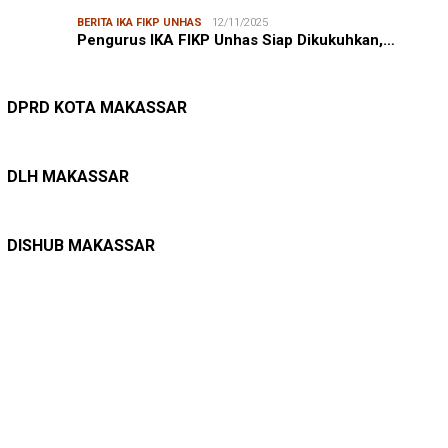
BERITA IKA FIKP UNHAS
12/11/2025
Pengurus IKA FIKP Unhas Siap Dikukuhkan,…
DPRD MAKASSAR
20/02/2026
Kepuasan Publik Tinggi, Andi Makmur Nila…
DPRD KOTA MAKASSAR
LINGKUNGAN HIDUP
27/07/2026
Belanja Pemerintah Bisa Menyelamatkan Hu…
DLH MAKASSAR
DINAS PERHUBUNGAN
22/12/2025
Pete-pete Laut Makassar Siap Beroperasi …
DISHUB MAKASSAR