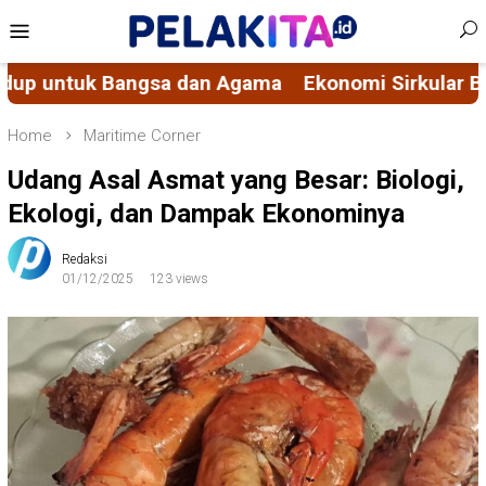
Skip
Mobile
to
Menu
content
Ekonomi Sirkular Berbasis Nilai Spiritual, Men
Home
Maritime Corner
Udang Asal Asmat yang Besar: Biologi,
Ekologi, dan Dampak Ekonominya
Redaksi
01/12/2025
123 views