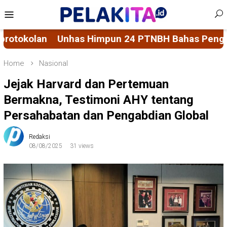
Skip
Mobile
to
Menu
content
PTNBH Bahas Penguatan Sistem Penjaminan Mutu 
Home
Nasional
Jejak Harvard dan Pertemuan
Bermakna, Testimoni AHY tentang
Persahabatan dan Pengabdian Global
Redaksi
08/08/2025
31 views