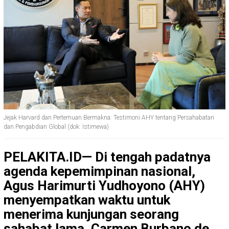
Jejak Harvard dan Pertemuan Bermakna: Testimoni AHY tentang Persahabatan
dan Pengabdian Global (dok: Istimewa)
PELAKITA.ID—
Di tengah padatnya
agenda kepemimpinan nasional,
Agus Harimurti Yudhoyono (AHY)
menyempatkan waktu untuk
menerima kunjungan seorang
sahabat lama, Carmen Burbano de