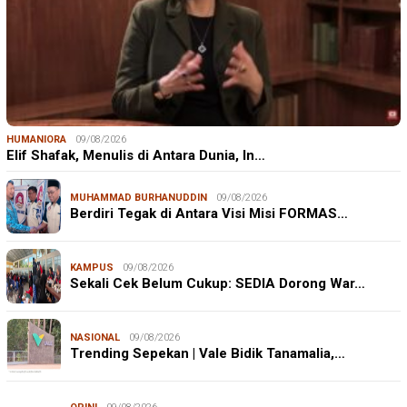
HUMANIORA
09/08/2026
Elif Shafak, Menulis di Antara Dunia, In…
MUHAMMAD BURHANUDDIN
09/08/2026
Berdiri Tegak di Antara Visi Misi FORMAS…
KAMPUS
09/08/2026
Sekali Cek Belum Cukup: SEDIA Dorong War…
NASIONAL
09/08/2026
Trending Sepekan | Vale Bidik Tanamalia,…