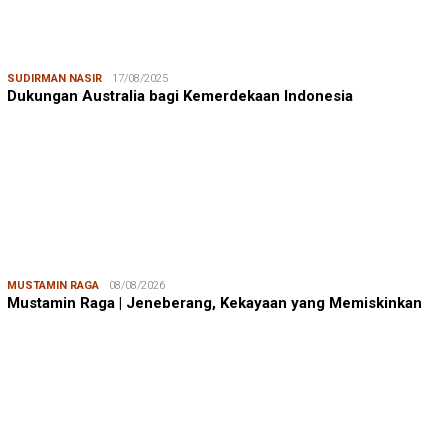
SUDIRMAN NASIR
17/08/2025
Dukungan Australia bagi Kemerdekaan Indonesia
MUSTAMIN RAGA
08/08/2026
Mustamin Raga | Jeneberang, Kekayaan yang Memiskinkan
JUMARDI LANTA
31/05/2026
Mendengar Suara Petani Rumput Laut Sanrobone