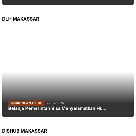
LINGKUNGAN HIDUP
27/07/2026
Belanja Pemerintah Bisa Menyelamatkan Hu…
DISHUB MAKASSAR
DINAS PERHUBUNGAN
22/12/2025
Pete-pete Laut Makassar Siap Beroperasi …