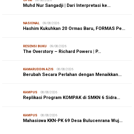
OPINI
09/08/2026
Muhd Nur Sangadji | Dari Interpretasi ke…
NASIONAL
09/08/2026
Hashim Kukuhkan 20 Ormas Baru, FORMAS Pe…
RESENSI BUKU
09/08/2026
The Overstory – Richard Powers | P…
KAMARUDDIN AZIS
08/08/2026
Berubah Secara Perlahan dengan Menaikkan…
KAMPUS
08/08/2026
Replikasi Program KOMPAK di SMKN 6 Sidra…
KAMPUS
08/08/2026
JURNALISME WARGA
08/08/2026
Mahasiswa KKN-PK 69 Desa Bulucenrana Wuj…
Mahasiswa KKN-PK Unhas Edukasi Siswa SD Cegah
Karies melalui Program “SENYUM CERIA”