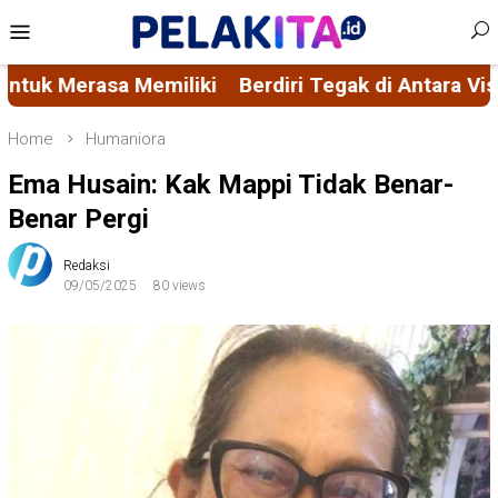
Skip
Mobile
to
Menu
content
iri Tegak di Antara Visi Misi FORMAS dan Ascacita 
Home
Humaniora
Ema Husain: Kak Mappi Tidak Benar-
Benar Pergi
Redaksi
09/05/2025
80 views