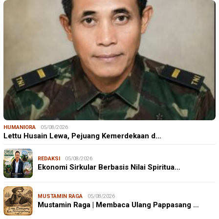
HUMANIORA
05/08/2026
Lettu Husain Lewa, Pejuang Kemerdekaan d…
REDAKSI
05/08/2026
Ekonomi Sirkular Berbasis Nilai Spiritua…
MUSTAMIN RAGA
05/08/2026
Mustamin Raga | Membaca Ulang Pappasang …