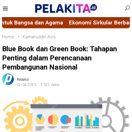
Skip
Mobile
to
Menu
content
kular Berbasis Nilai Spiritual, Mengubah Masalah 
Home
Kamaruddin Azis
Blue Book dan Green Book: Tahapan
Penting dalam Perencanaan
Pembangunan Nasional
Redaksi
02/04/2025
2,322 views