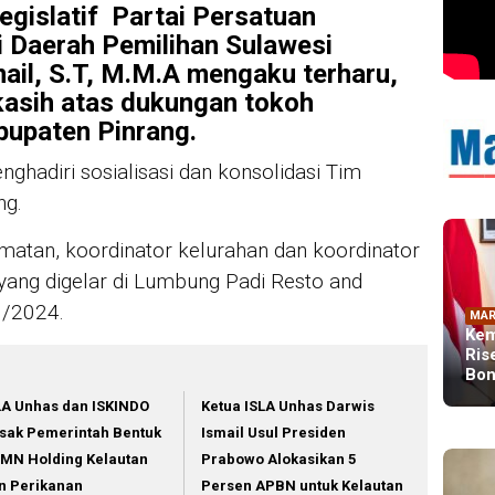
gislatif Partai Persatuan
Daerah Pemilihan Sulawesi
mail, S.T, M.M.A mengaku terharu,
kasih atas dukungan tokoh
bupaten Pinrang.
ghadiri sosialisasi dan konsolidasi Tim
ng.
atan, koordinator kelurahan dan koordinator
ang digelar di Lumbung Padi Resto and
1/2024.
MAR
Kem
Ris
Bon
LA Unhas dan ISKINDO
Ketua ISLA Unhas Darwis
sak Pemerintah Bentuk
Ismail Usul Presiden
MN Holding Kelautan
Prabowo Alokasikan 5
n Perikanan
Persen APBN untuk Kelautan