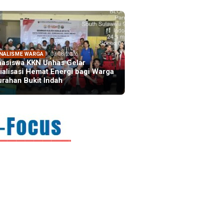
NALISME WARGA
03/08/2026
asiswa KKN Unhas Gelar
ialisasi Hemat Energi bagi Warga
urahan Bukit Indah
FOCUS
21/07/2026
ektur AIC, Boyd Whalan:
itraan Indonesia-Australia
ulai dari …