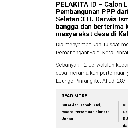
PELAKITA.ID – Calon Le
Pembangunan PPP dari 
Selatan 3 H. Darwis Is
bangga dan berterima 
masyarakat desa di Ka
Dia menyampaikan itu saat men
Pemenangannya di Kota Pinra
Sebanyak 12 perwakilan kecam
desa meramaikan pertemuan y
Lounge Pinrang itu, Ahad, 28/
READ MORE
Surat dari Tanah Suci,
IS
Muara Pertemuan Klaners
De
Unhas
BU
da