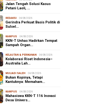
Jalan Tengah Solusi Kasus
Petani Laoli, …
REDAKSI
04/08/2026
Gerindra Perkuat Basis Politik di
Sulsel…
KAMPUS
04/08/2026
KKN-T Unhas Hadirkan Tempat
Sampah Organ…
KELAUTAN & PERIKANAN
04/08/2026
Kolaborasi Riset Indonesia–
Australia Lah…
MULIADI SALEH
04/08/2026
Bukan Kopinya, Tetapi
Kantuknya: Memaham…
KAMPUS
04/08/2026
Mahasiswa KKN-T 116 Inovasi
Desa Univers…