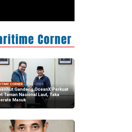
ITIME CORNER
25/07/2026
enhut Gandeng OceanX Perkuat
et Taman Nasional Laut, Taka
erate Masuk