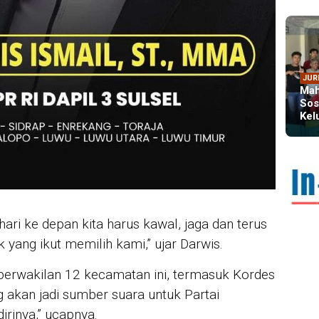
JUR
Mah
Sos
Kel
IN 
Dir
Kem
Dim
hari ke depan kita harus kawal, jaga dan terus
yang ikut memilih kami,” ujar Darwis.
perwakilan 12 kecamatan ini, termasuk Kordes
g akan jadi sumber suara untuk Partai
rinya,” ucapnya.