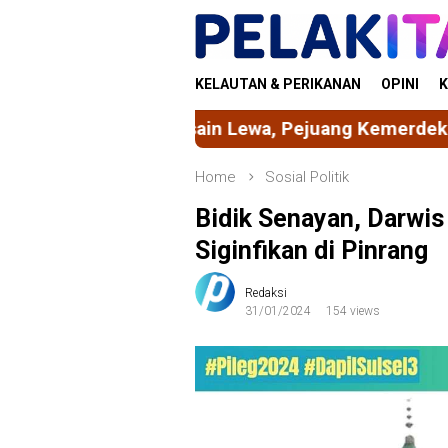
Skip
to
content
KELAUTAN & PERIKANAN
OPINI
K
wa, Pejuang Kemerdekaan dari Tanah Galesong yan
Home
Sosial Politik
Bidik Senayan, Darwis
Siginfikan di Pinrang
Redaksi
31/01/2024
154 views