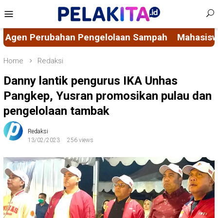
Skip
Mobile
to
Menu
content
Sampah
Mahasiswa KKN-PK 69 Desa Bulucenrana 
Home
Redaksi
Danny lantik pengurus IKA Unhas
Pangkep, Yusran promosikan pulau dan
pengelolaan tambak
Redaksi
13/02/2023
256 views