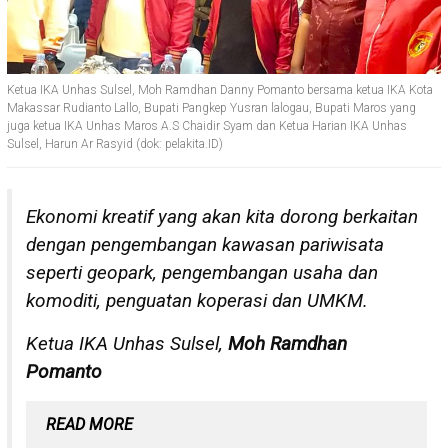
Ketua IKA Unhas Sulsel, Moh Ramdhan Danny Pomanto bersama ketua IKA Kota
Makassar Rudianto Lallo, Bupati Pangkep Yusran lalogau, Bupati Maros yang
juga ketua IKA Unhas Maros A.S Chaidir Syam dan Ketua Harian IKA Unhas
Sulsel, Harun Ar Rasyid (dok: pelakita.ID)
Ekonomi kreatif yang akan kita dorong berkaitan
dengan pengembangan kawasan pariwisata
seperti geopark, pengembangan usaha dan
komoditi, penguatan koperasi dan UMKM.
Ketua IKA Unhas Sulsel,
Moh Ramdhan
Pomanto
READ MORE