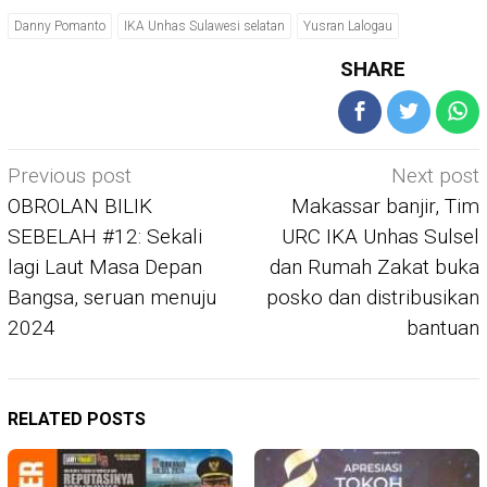
Danny Pomanto
IKA Unhas Sulawesi selatan
Yusran Lalogau
SHARE
Post
Previous post
Next post
navigation
OBROLAN BILIK
Makassar banjir, Tim
SEBELAH #12: Sekali
URC IKA Unhas Sulsel
lagi Laut Masa Depan
dan Rumah Zakat buka
Bangsa, seruan menuju
posko dan distribusikan
2024
bantuan
RELATED POSTS