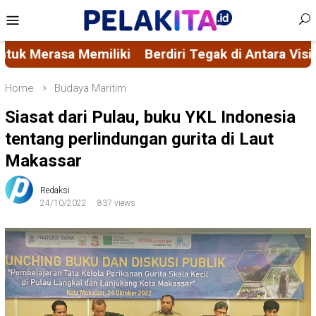
Skip
Mobile
to
Menu
content
Berdiri Tegak di Antara Visi Misi FORMAS dan Asca
Home
Budaya Maritim
Siasat dari Pulau, buku YKL Indonesia
tentang perlindungan gurita di Laut
Makassar
Redaksi
24/10/2022
837 views