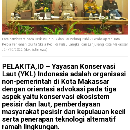
Para pembicara pada Diskusi Publik dan Launching Publik Pembelajaran Tata
Kelola Perikanan Gurita Skala Kecil di Pulau Langkai dan Lanjukang Kota Makassar
, 24/10/2022 (dok: istimewa)
PELAKITA,ID – Yayasan Konservasi
Laut (YKL) Indonesia adalah organisasi
non-pemerintah di Kota Makassar
dengan orientasi advokasi pada tiga
aspek yaitu konservasi ekosistem
pesisir dan laut, pemberdayaan
masyarakat pesisir dan kepulauan kecil
serta penerapan teknologi alternatif
ramah lingkungan.