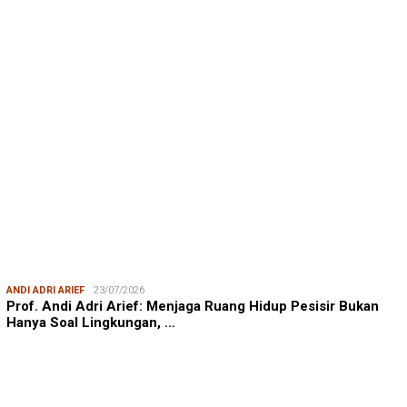
ANDI ADRI ARIEF
23/07/2026
Prof. Andi Adri Arief: Menjaga Ruang Hidup Pesisir Bukan
Hanya Soal Lingkungan, …
SUDIRMAN NASIR
17/08/2025
Dukungan Australia bagi Kemerdekaan Indonesia