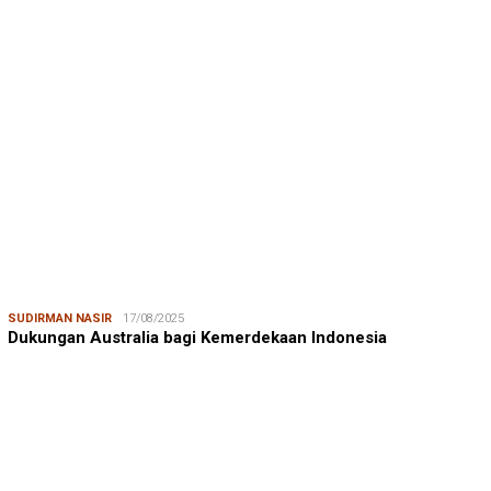
MUSTAMIN RAGA
08/08/2026
Mustamin Raga | Jeneberang, Kekayaan yang Memiskinkan