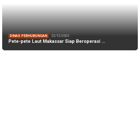
TAGS
Adnan Purichta Ichsan
(26)
A Ina Kartika Sari
(25)
Andi Amran Sulaiman
(18)
Andi Ina Kartika Sari
(48)
Andi Sudirman Sulaiman
(17)
Danny Pomanto
(84)
Darwis Ismail
(53)
DFW Indonesia
(23)
Dishub Makassar
(17)
DLH Kota Makassar
(19)
DLH Makassar
(36)
DPRD Kota Makassar
(44)
DPRD Makassar
(174)
FEB Unhas
(27)
Ferdi Mochtar
(32)
FH Unhas
(19)
FIKP
(16)
FIKP Unhas
(39)
FKM Unhas
(29)
Galesong
(18)
Gowa
(20)
IKAFE Unhas
(17)
IKA Smansa 89 Makassar
(18)
IKA Smansa Makassar
(57)
IKA Unhas
(54)
IKA Unhas Sulsel
(26)
iskindo
(29)