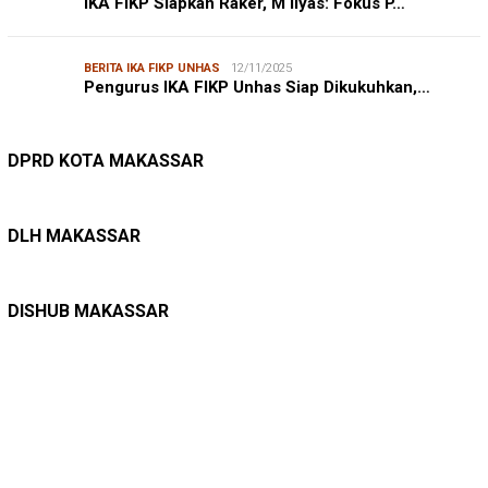
IKA FIKP Siapkan Raker, M Ilyas: Fokus P…
BERITA IKA FIKP UNHAS
12/11/2025
Pengurus IKA FIKP Unhas Siap Dikukuhkan,…
DPRD MAKASSAR
20/02/2026
Kepuasan Publik Tinggi, Andi Makmur Nila…
DPRD KOTA MAKASSAR
LINGKUNGAN HIDUP
27/07/2026
Belanja Pemerintah Bisa Menyelamatkan Hu…
DLH MAKASSAR
DINAS PERHUBUNGAN
22/12/2025
Pete-pete Laut Makassar Siap Beroperasi …
DISHUB MAKASSAR