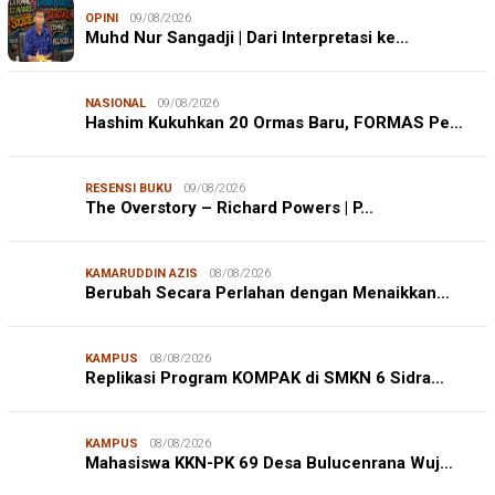
OPINI
09/08/2026
Muhd Nur Sangadji | Dari Interpretasi ke…
NASIONAL
09/08/2026
Hashim Kukuhkan 20 Ormas Baru, FORMAS Pe…
RESENSI BUKU
09/08/2026
The Overstory – Richard Powers | P…
KAMARUDDIN AZIS
08/08/2026
Berubah Secara Perlahan dengan Menaikkan…
KAMPUS
08/08/2026
Replikasi Program KOMPAK di SMKN 6 Sidra…
KAMPUS
08/08/2026
JURNALISME WARGA
08/08/2026
Mahasiswa KKN-PK 69 Desa Bulucenrana Wuj…
Mahasiswa KKN-PK Unhas Edukasi Siswa SD Cegah