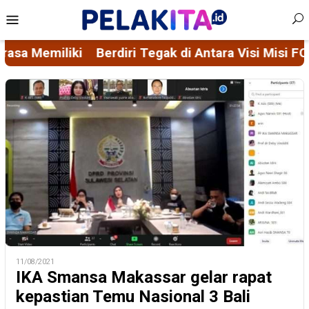
Skip
Mobile
to
Menu
content
k di Antara Visi Misi FORMAS dan Ascacita Nusantar
11/08/2021
IKA Smansa Makassar gelar rapat
kepastian Temu Nasional 3 Bali