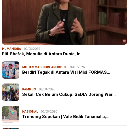
HUMANIORA
09/08/2026
Elif Shafak, Menulis di Antara Dunia, In…
MUHAMMAD BURHANUDDIN
09/08/2026
Berdiri Tegak di Antara Visi Misi FORMAS…
KAMPUS
09/08/2026
Sekali Cek Belum Cukup: SEDIA Dorong War…
NASIONAL
09/08/2026
Trending Sepekan | Vale Bidik Tanamalia,…