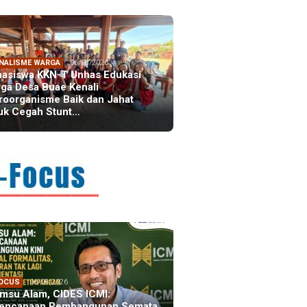
NALISME WARGA
06/08/2026
asiswa KKN-T Unhas Edukasi
ga Desa Buae Kenali
roorganisme Baik dan Jahat
uk Cegah Stunt…
FOCUS
06/08/2026
msu Alam, CIDES ICMI:
encanaan Pembangunan Semata