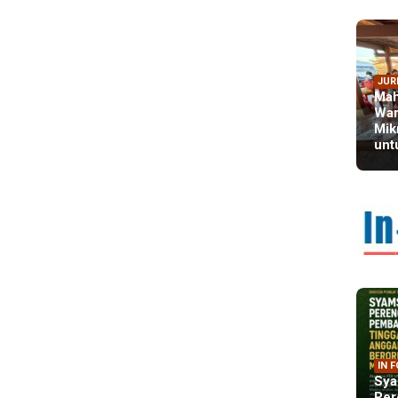
JUR
Mah
War
Mik
unt
IN 
Sya
Per