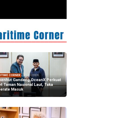
ristiano Ronaldo
 the Idol of a
ation
ITIME CORNER
25/07/2026
enhut Gandeng OceanX Perkuat
et Taman Nasional Laut, Taka
erate Masuk