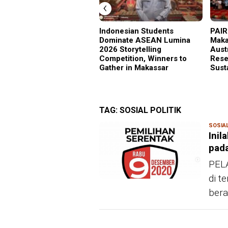
‹
Indonesian Students
PAIR
Dominate ASEAN Lumina
Maka
2026 Storytelling
Aust
Competition, Winners to
Rese
Gather in Makassar
Sust
TAG:
SOSIAL POLITIK
SOSIAL
Inil
pad
PELA
di t
bera