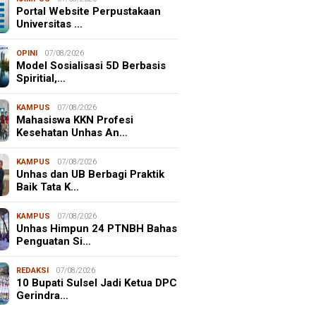
Portal Website Perpustakaan
Universitas …
OPINI
07/08/2026
Model Sosialisasi 5D Berbasis
Spiritial,…
KAMPUS
07/08/2026
Mahasiswa KKN Profesi
Kesehatan Unhas An…
KAMPUS
07/08/2026
Unhas dan UB Berbagi Praktik
Baik Tata K…
KAMPUS
07/08/2026
Unhas Himpun 24 PTNBH Bahas
Penguatan Si…
REDAKSI
07/08/2026
10 Bupati Sulsel Jadi Ketua DPC
Gerindra…