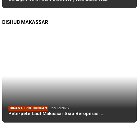
TAGS
Adnan Purichta Ichsan
(26)
A Ina Kartika Sari
(25)
Andi Amran Sulaiman
(18)
Andi Ina Kartika Sari
(48)
Andi Sudirman Sulaiman
(17)
Danny Pomanto
(84)
Darwis Ismail
(53)
DFW Indonesia
(23)
Dishub Makassar
(17)
DLH Kota Makassar
(19)
DLH Makassar
(36)
DPRD Kota Makassar
(44)
DPRD Makassar
(174)
FEB Unhas
(27)
Ferdi Mochtar
(32)
FH Unhas
(19)
FIKP
(16)
FIKP Unhas
(39)
FKM Unhas
(29)
Galesong
(18)
Gowa
(20)
IKAFE Unhas
(17)
IKA Smansa 89 Makassar
(18)
IKA Smansa Makassar
(57)
IKA Unhas
(54)
IKA Unhas Sulsel
(26)
iskindo
(29)
ISLA Unhas
(17)
KKP
(129)
Lingkungan Hidup
(16)
makassar
(46)
Mubes IKA Unhas
(17)
muhammad burhanuddin
(24)
Perikanan
(39)