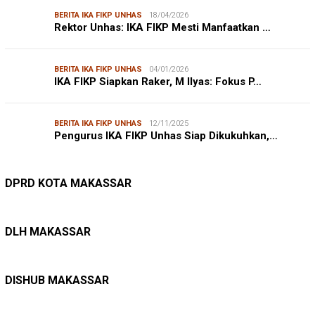
BERITA IKA FIKP UNHAS
18/04/2026
Rektor Unhas: IKA FIKP Mesti Manfaatkan …
BERITA IKA FIKP UNHAS
04/01/2026
IKA FIKP Siapkan Raker, M Ilyas: Fokus P…
BERITA IKA FIKP UNHAS
12/11/2025
Pengurus IKA FIKP Unhas Siap Dikukuhkan,…
DPRD MAKASSAR
20/02/2026
Kepuasan Publik Tinggi, Andi Makmur Nila…
DPRD KOTA MAKASSAR
LINGKUNGAN HIDUP
27/07/2026
Belanja Pemerintah Bisa Menyelamatkan Hu…
DLH MAKASSAR
DINAS PERHUBUNGAN
22/12/2025
Pete-pete Laut Makassar Siap Beroperasi …
DISHUB MAKASSAR