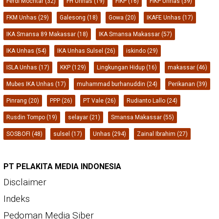
Ferdi Mochtar
(32)
FH Unhas
(19)
FIKP
(16)
FIKP Unhas
(39)
FKM Unhas
(29)
Galesong
(18)
Gowa
(20)
IKAFE Unhas
(17)
IKA Smansa 89 Makassar
(18)
IKA Smansa Makassar
(57)
IKA Unhas
(54)
IKA Unhas Sulsel
(26)
iskindo
(29)
ISLA Unhas
(17)
KKP
(129)
Lingkungan Hidup
(16)
makassar
(46)
Mubes IKA Unhas
(17)
muhammad burhanuddin
(24)
Perikanan
(39)
Pinrang
(20)
PPP
(26)
PT Vale
(26)
Rudianto Lallo
(24)
Rusdin Tompo
(19)
selayar
(21)
Smansa Makassar
(55)
SOSBOFI
(48)
sulsel
(17)
Unhas
(294)
Zainal Ibrahim
(27)
PT PELAKITA MEDIA INDONESIA
Disclaimer
Indeks
Pedoman Media Siber