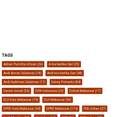
TAGS
Adnan Purichta Ichsan
(26)
A Ina Kartika Sari
(25)
Andi Amran Sulaiman
(18)
Andi Ina Kartika Sari
(48)
Andi Sudirman Sulaiman
(17)
Danny Pomanto
(84)
Darwis Ismail
(53)
DFW Indonesia
(23)
Dishub Makassar
(17)
DLH Kota Makassar
(19)
DLH Makassar
(36)
DPRD Kota Makassar
(44)
DPRD Makassar
(174)
FEB Unhas
(27)