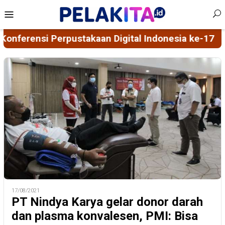
Skip
Mobile
to
Menu
content
sia ke-17
Model Sosialisasi 5D Berbasis Spiritial
17/08/2021
PT Nindya Karya gelar donor darah
dan plasma konvalesen, PMI: Bisa