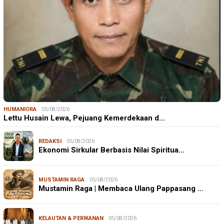
HUMANIORA
05/08/2026
Lettu Husain Lewa, Pejuang Kemerdekaan d…
REDAKSI
05/08/2026
Ekonomi Sirkular Berbasis Nilai Spiritua…
MUSTAMIN RAGA
05/08/2026
Mustamin Raga | Membaca Ulang Pappasang …
KELAUTAN & PERIKANAN
05/08/2026