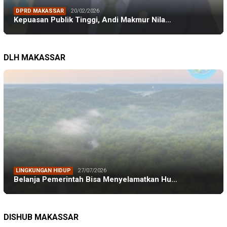
DPRD MAKASSAR
20/02/2026
Kepuasan Publik Tinggi, Andi Makmur Nila…
DLH MAKASSAR
LINGKUNGAN HIDUP
27/07/2026
Belanja Pemerintah Bisa Menyelamatkan Hu…
DINAS PERHUBUNGAN
22/12/2025
Pete-pete Laut Makassar Siap Beroperasi …
DISHUB MAKASSAR