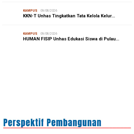
KAMPUS
09/08/2026
KKN-T Unhas Tingkatkan Tata Kelola Kelur…
KAMPUS
09/08/2026
JURNALISME WARGA
08/08/2026
HUMAN FISIP Unhas Edukasi Siswa di Pulau…
Mahasiswa KKN-PK Unhas Edukasi Siswa SD Cegah
Karies melalui Program “SENYUM CERIA”
IN FOCUS
06/08/2026
Syamsu Alam, CIDES ICMI: Perencanaan Pembangunan
Semata Formalitas, An…