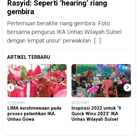
Rasyid: Seperti ‘hearing’ riang
gembira
Pertemuan berakhir riang gembira. Foto
bersama pengurus IKA Unhas Wilayah Sulsel
dengan ‘empat unsur’ perwakilan […]
ARTIKEL TERBARU
‹
›
27/05/2023
02/01/2023
A
LIMA keistimewaan pada
Inspirasi 2022 untuk ‘9
proses pelantikan IKA
Quick Wins 2023’ IKA
Unhas Gowa
Unhas Wilayah Sulsel