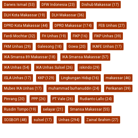
Darwis Ismail
(53)
DFW Indonesia
(23)
Dishub Makassar
(17)
DLH Kota Makassar
(19)
DLH Makassar
(36)
DPRD Kota Makassar
(44)
DPRD Makassar
(174)
FEB Unhas
(27)
Ferdi Mochtar
(32)
FH Unhas
(19)
FIKP
(16)
FIKP Unhas
(39)
FKM Unhas
(29)
Galesong
(18)
Gowa
(20)
IKAFE Unhas
(17)
IKA Smansa 89 Makassar
(18)
IKA Smansa Makassar
(57)
IKA Unhas
(54)
IKA Unhas Sulsel
(26)
iskindo
(29)
ISLA Unhas
(17)
KKP
(129)
Lingkungan Hidup
(16)
makassar
(46)
Mubes IKA Unhas
(17)
muhammad burhanuddin
(24)
Perikanan
(39)
Pinrang
(20)
PPP
(26)
PT Vale
(26)
Rudianto Lallo
(24)
Rusdin Tompo
(19)
selayar
(21)
Smansa Makassar
(55)
SOSBOFI
(48)
sulsel
(17)
Unhas
(294)
Zainal Ibrahim
(27)