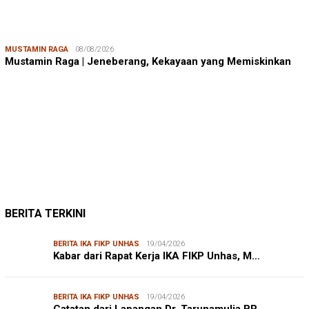
MUSTAMIN RAGA
08/08/2026
Mustamin Raga | Jeneberang, Kekayaan yang Memiskinkan
JUMARDI LANTA
31/05/2026
Mendengar Suara Petani Rumput Laut Sanrobone
BERITA TERKINI
BERITA IKA FIKP UNHAS
19/04/2026
Kabar dari Rapat Kerja IKA FIKP Unhas, M…
BERITA IKA FIKP UNHAS
19/04/2026