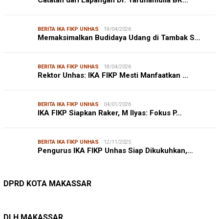
Catatan dari Lapangan Dr. Tarunamulia BR…
BERITA IKA FIKP UNHAS
19/04/2026
Memaksimalkan Budidaya Udang di Tambak S…
BERITA IKA FIKP UNHAS
18/04/2026
Rektor Unhas: IKA FIKP Mesti Manfaatkan …
BERITA IKA FIKP UNHAS
04/01/2026
IKA FIKP Siapkan Raker, M Ilyas: Fokus P…
BERITA IKA FIKP UNHAS
12/11/2025
Pengurus IKA FIKP Unhas Siap Dikukuhkan,…
DPRD MAKASSAR
20/02/2026
Kepuasan Publik Tinggi, Andi Makmur Nila…
DPRD KOTA MAKASSAR
LINGKUNGAN HIDUP
27/07/2026
Belanja Pemerintah Bisa Menyelamatkan Hu…
DLH MAKASSAR