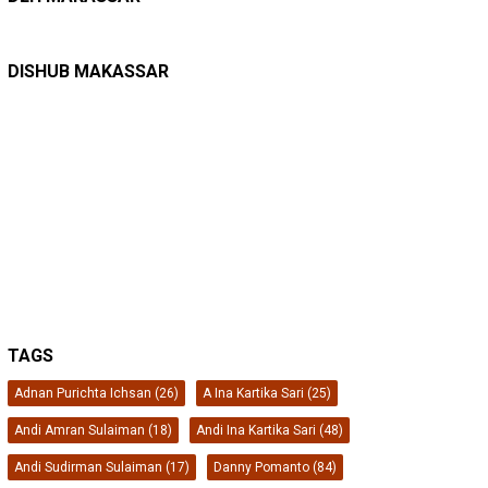
DINAS PERHUBUNGAN
22/12/2025
Pete-pete Laut Makassar Siap Beroperasi …
DISHUB MAKASSAR
TAGS
Adnan Purichta Ichsan
(26)
A Ina Kartika Sari
(25)
Andi Amran Sulaiman
(18)
Andi Ina Kartika Sari
(48)
Andi Sudirman Sulaiman
(17)
Danny Pomanto
(84)