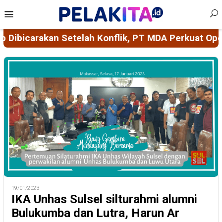
Skip
Mobile
to
Menu
content
onflik, PT MDA Perkuat Operasional Pertambangan 
19/01/2023
IKA Unhas Sulsel silturahmi alumni
Bulukumba dan Lutra, Harun Ar