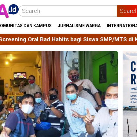
Searc
OMUNITAS DAN KAMPUS
JURNALISME WARGA
INTERNATION
its bagi Siswa SMP/MTS di Kelurahan Majjelling Wa