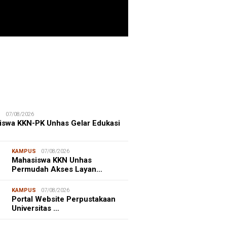
ristiano Ronaldo
 the Idol of a
ITIME CORNER
25/07/2026
ation
enhut Gandeng OceanX Perkuat
et Taman Nasional Laut, Taka
erate Masuk
S
07/08/2026
iswa KKN-PK Unhas Gelar Edukasi
KAMPUS
07/08/2026
Mahasiswa KKN Unhas
Permudah Akses Layan…
KAMPUS
07/08/2026
Portal Website Perpustakaan
Universitas …