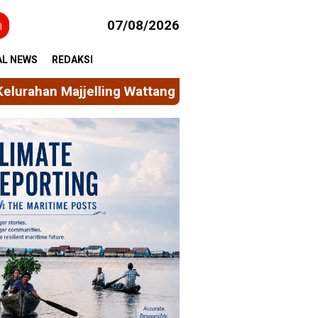
h
07/08/2026
AL NEWS
REDAKSI
ttang
Mahasiswa KKN Unhas Permudah Akses Layan