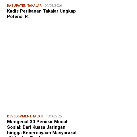
NALISME WARGA
06/08/2026
KABUPATEN TAKALAR
07/08/2026
asiswa KKN-T Unhas Edukasi
Kadis Perikanan Takalar Ungkap
ga Desa Buae Kenali
Potensi P…
roorganisme Baik dan Jahat
uk Cegah Stunt…
FOCUS
06/08/2026
msu Alam, CIDES ICMI:
encanaan Pembangunan Semata
malitas, An…
DEVELOPMENT TALKS
13/07/2026
Mengenal 30 Pemikir Modal
Sosial: Dari Kuasa Jaringan
hingga Kepercayaan Masyarakat