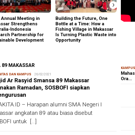
›
 Annual Meeting in
Building the Future, One
Why C
ssar Strengthens
Bottle at a Time: How a
Became
MAR
ralia-Indonesia
Fishing Village in Makassar
Gener
Kem
arch Partnership for
Is Turning Plastic Waste into
Ris
ainable Development
Opportunity
Bon
A 89 MAKASSAR
KAMPU
Mahas
ITAS DAN KAMPUS
Redaksi
26/02/2021
Ora…
jid Ar Rasyid Smansa 89 Makassar
unakan Ramadan, SOSBOFI siapkan
engurusan
KITA.ID – Harapan alumni SMA Negeri I
ssar angkatan 89 atau biasa disebut
OFI untuk […]