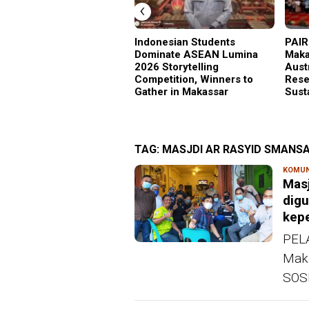
‹
Indonesian Students
PAIR
Dominate ASEAN Lumina
Maka
2026 Storytelling
Aust
Competition, Winners to
Rese
Gather in Makassar
Sust
TAG:
MASJDI AR RASYID SMANS
KOMUN
Mas
dig
kep
PELA
Maka
SOSB