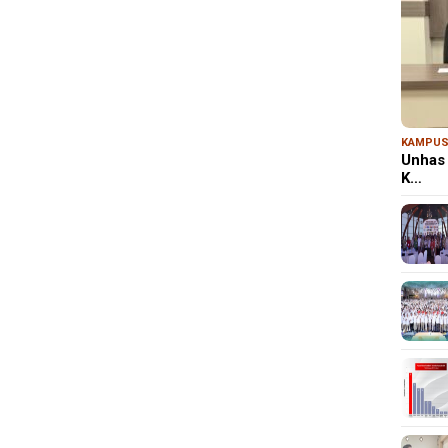
KAMPU
Unhas 
K…