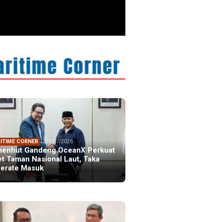
ristiano Ronaldo
 the Idol of a
ation
ITIME CORNER
25/07/2026
enhut Gandeng OceanX Perkuat
et Taman Nasional Laut, Taka
erate Masuk