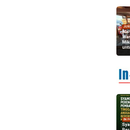
JUR
Mah
War
Mik
unt
IN 
Sya
Per