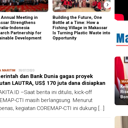
›
 Annual Meeting in
Building the Future, One
Why C
ssar Strengthens
Bottle at a Time: How a
Became
ralia-Indonesia
Fishing Village in Makassar
Gener
arch Partnership for
Is Turning Plastic Waste into
ainable Development
Opportunity
A MARITIM
Redaksi
30/07/2020
erintah dan Bank Dunia gagas proyek
utan LAUTRA, US$ 170 juta dana disiapkan
MAR
Kem
KITA.ID –Saat berita ini ditulis, kick-off
Ris
Bon
EMAP-CTI masih berlangsung. Menurut
enas, kegiatan COREMAP-CTI ini dukung […]