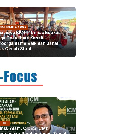
NALISME WARGA
06/08/2026
asiswa KKN-T Unhas Edukasi
ga Desa Buae Kenali
roorganisme Baik dan Jahat
uk Cegah Stunt…
FOCUS
06/08/2026
msu Alam, CIDES ICMI:
encanaan Pembangunan Semata