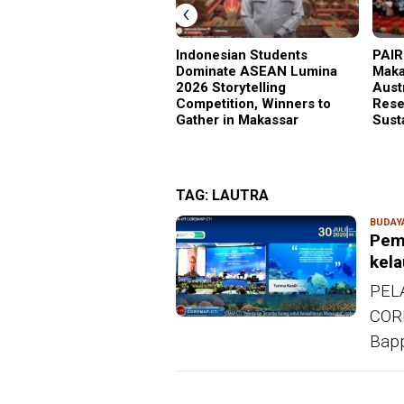
‹
Indonesian Students
PAIR
Dominate ASEAN Lumina
Maka
2026 Storytelling
Aust
Competition, Winners to
Rese
Gather in Makassar
Sust
TAG:
LAUTRA
BUDAY
Pem
kela
PELA
COR
Bapp